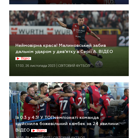
Неймовірна краса! Малиновський забив
дальнім ударом у дев'ятку в Серії А. ВІДЕО
Відео
17:03, 26 листопада 2023 | СВІТОВИЙ ФУТБОЛ
Із 0:3 у 4:3! У ТОПчемпіонаті команда
здійснила божевільний камбек за 24 хвилини.
ВІДЕО
Відео
16:35, 29 жовтня 2023 | СВІТОВИЙ ФУТБОЛ