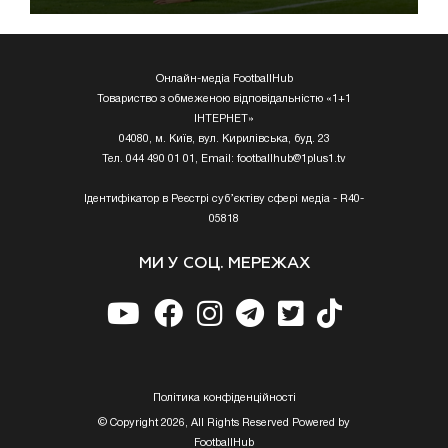
Онлайн-медіа FootballHub
Товариство з обмеженою відповідальністю «1+1
ІНТЕРНЕТ»
04080, м. Київ, вул. Кирилівська, буд. 23
Тел. 044 490 01 01, Email:
footballhub@1plus1.tv
Ідентифікатор в Реєстрі суб’єктіву сфері медіа - R40-
05818
МИ У СОЦ. МЕРЕЖАХ
Полiтика конфiденцiйностi
© Copyright 2026, All Rights Reserved Powered by
FootballHub