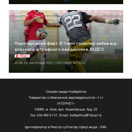
Воротарський фарт. В Італії голкіпер забив від
власного штрафного майданчика. ВІДЕО
Відео
20:06, 06 листопада 2022 | СВІТОВИЙ ФУТБОЛ
Онлайн-медіа FootballHub
Товариство з обмеженою відповідальністю «1+1
ІНТЕРНЕТ»
04080, м. Київ, вул. Кирилівська, буд. 23
Тел. 044 490 01 01, Email:
footballhub@1plus1.tv
Ідентифікатор в Реєстрі суб’єктіву сфері медіа - R40-