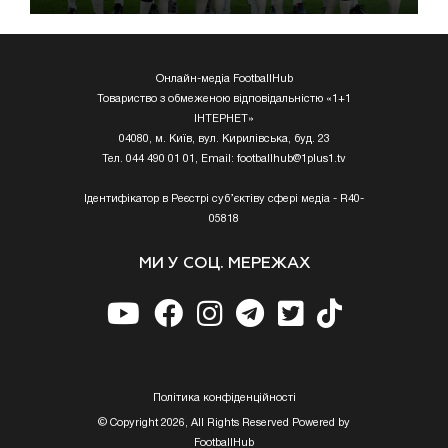
Онлайн-медіа FootballHub
Товариство з обмеженою відповідальністю «1+1
ІНТЕРНЕТ»
04080, м. Київ, вул. Кирилівська, буд. 23
Тел. 044 490 01 01, Email:
footballhub@1plus1.tv
Ідентифікатор в Реєстрі суб’єктіву сфері медіа - R40-
05818
МИ У СОЦ. МЕРЕЖАХ
Полiтика конфiденцiйностi
© Copyright 2026, All Rights Reserved Powered by
FootballHub