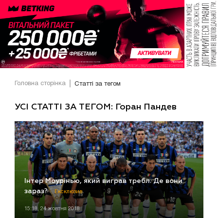
Головна сторінка
Статті за тегом
УСІ СТАТТІ ЗА ТЕГОМ: Горан Пандев
Інтер Моурінью, який виграв требл. Де вони
зараз?
Ексклюзив
15:18, 24 жовтня 2018