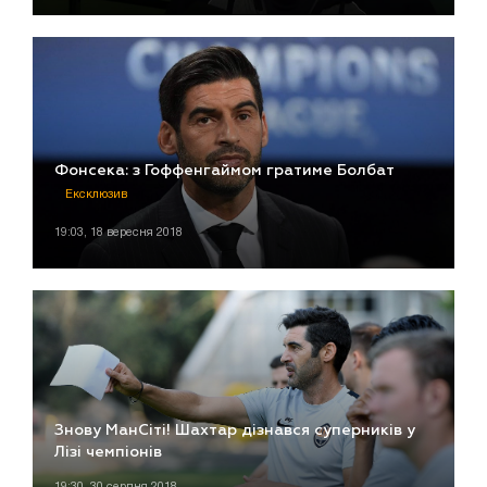
Фонсека: з Гоффенгаймом гратиме Болбат
Ексклюзив
19:03, 18 вересня 2018
Знову МанСіті! Шахтар дізнався суперників у
Лізі чемпіонів
19:30, 30 серпня 2018