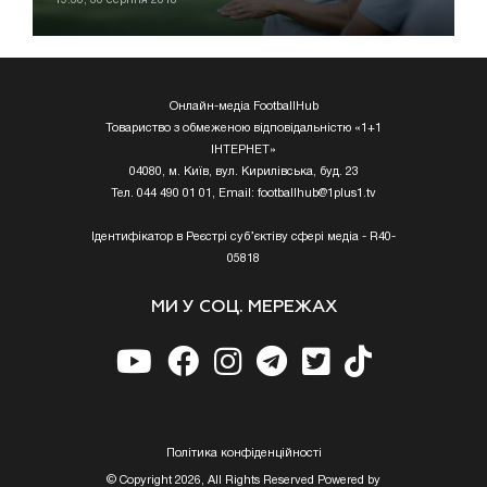
Онлайн-медіа FootballHub
Товариство з обмеженою відповідальністю «1+1
ІНТЕРНЕТ»
04080, м. Київ, вул. Кирилівська, буд. 23
Тел. 044 490 01 01, Email:
footballhub@1plus1.tv
Ідентифікатор в Реєстрі суб’єктіву сфері медіа - R40-
05818
МИ У СОЦ. МЕРЕЖАХ
Полiтика конфiденцiйностi
© Copyright 2026, All Rights Reserved Powered by