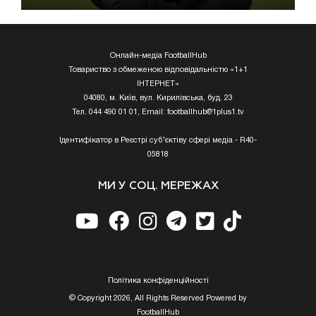
Онлайн-медіа FootballHub
Товариство з обмеженою відповідальністю «1+1
ІНТЕРНЕТ»
04080, м. Київ, вул. Кирилівська, буд. 23
Тел. 044 490 01 01, Email:
footballhub@1plus1.tv
Ідентифікатор в Реєстрі суб’єктіву сфері медіа - R40-
05818
МИ У СОЦ. МЕРЕЖАХ
Полiтика конфiденцiйностi
© Copyright 2026, All Rights Reserved Powered by
FootballHub