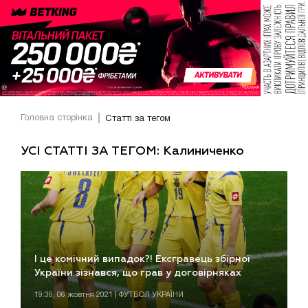
Головна сторінка
Статті за тегом
УСІ СТАТТІ ЗА ТЕГОМ: Калиниченко
І це комічний випадок?! Ексгравець збірної
України зізнався, що грав у договірняках
19:36, 06 жовтня 2021 | ФУТБОЛ УКРАЇНИ