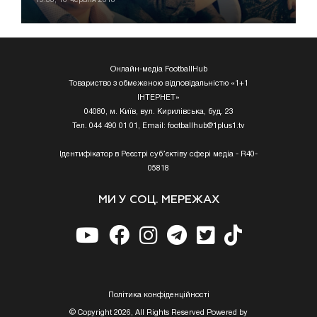
Онлайн-медіа FootballHub
Товариство з обмеженою відповідальністю «1+1
ІНТЕРНЕТ»
04080, м. Київ, вул. Кирилівська, буд. 23
Тел. 044 490 01 01, Email:
footballhub@1plus1.tv
Ідентифікатор в Реєстрі суб’єктіву сфері медіа - R40-
05818
МИ У СОЦ. МЕРЕЖАХ
Полiтика конфiденцiйностi
© Copyright 2026, All Rights Reserved Powered by