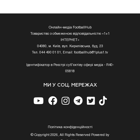
Онлайн-медіа FootballHub
Товариство з обмеженою відповідальністю «1+1
ІНТЕРНЕТ»
04080, м. Київ, вул. Кирилівська, буд. 23
Тел. 044 490 01 01, Email:
footballhub@1plus1.tv
Ідентифікатор в Реєстрі суб’єктіву сфері медіа - R40-
05818
МИ У СОЦ. МЕРЕЖАХ
Полiтика конфiденцiйностi
© Copyright 2026, All Rights Reserved Powered by