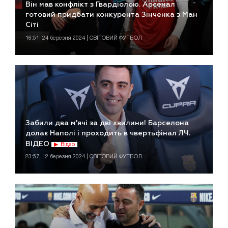
Він мав конфлікт з Гвардіолою. Арсенал
готовий придбати конкурента Зінченка з Ман
Сіті
16:51, 24 березня 2024 | СВІТОВИЙ ФУТБОЛ
Забили два м'ячі за дві хвилини! Барселона
долає Наполі і проходить в чвертьфінал ЛЧ.
ВІДЕО
Відео
23:57, 12 березня 2024 | СВІТОВИЙ ФУТБОЛ