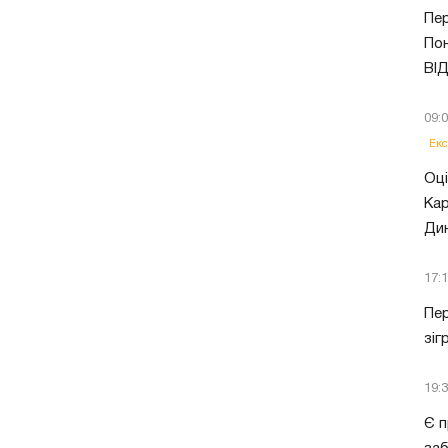
Пер
Пон
ВІ
09:
Екс
Оці
Кар
Ди
17:
Пер
зіг
19:
Є п