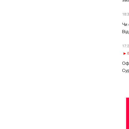
за
18:
Чи 
Від
17:
В
Офі
Сур