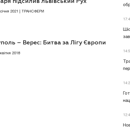
аря підсилив львівський Рух
обр
9 січня 2021 | ТРАНСФЕРИ
17:
Шіс
за
поль – Верес: Битва за Лігу Європи
14:
 квітня 2018
Тра
пе
14:
Гот
нац
12:
Нов