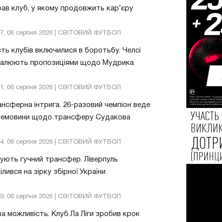
ав клуб, у якому продовжить кар’єру
47, 06 серпня 2026 | СВІТОВИЙ ФУТБОЛ
ть клубів включилися в боротьбу. Челсі
валюють пропозиціями щодо Мудрика
51, 06 серпня 2026 | СВІТОВИЙ ФУТБОЛ
нсферна інтрига. 26-разовий чемпіон веде
ремовини щодо трансферу Судакова
24, 06 серпня 2026 | СВІТОВИЙ ФУТБОЛ
ують гучний трансфер. Ліверпуль
ілився на зірку збірної України
49, 06 серпня 2026 | СВІТОВИЙ ФУТБОЛ
а можливість. Клуб Ла Ліги зробив крок