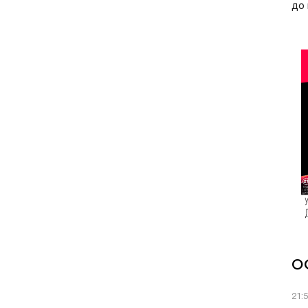
до 
О
21: