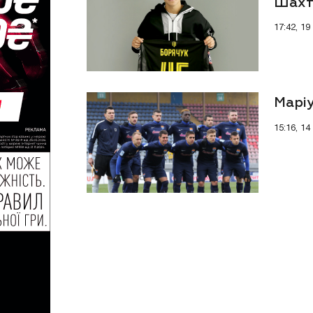
Шахт
17:42, 1
Маріу
15:16, 14