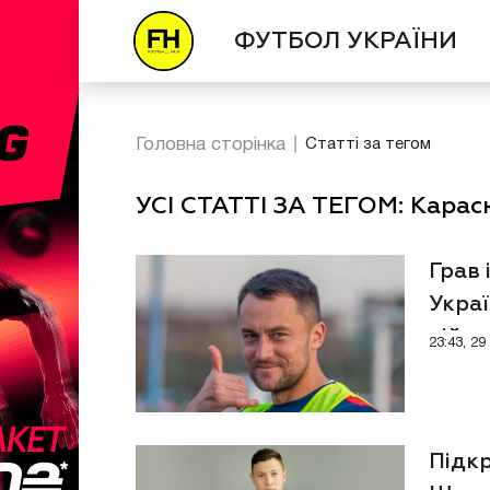
ФУТБОЛ УКРАЇНИ
Головна сторінка
Статті за тегом
УСІ СТАТТІ ЗА ТЕГОМ: Карас
Грав 
Украї
війну
23:43, 2
Підкр