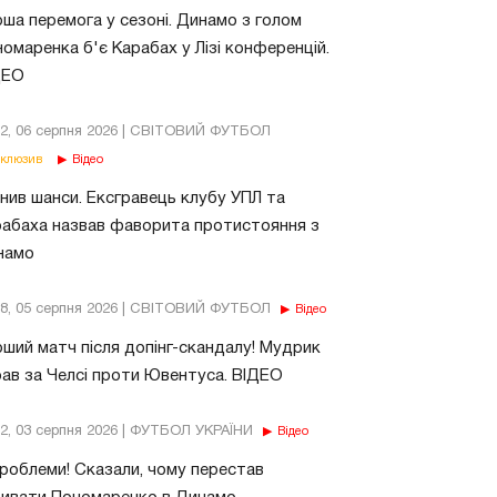
ша перемога у сезоні. Динамо з голом
омаренка б'є Карабах у Лізі конференцій.
ДЕО
02, 06 серпня 2026 | СВІТОВИЙ ФУТБОЛ
клюзив
Відео
нив шанси. Ексгравець клубу УПЛ та
абаха назвав фаворита протистояння з
намо
18, 05 серпня 2026 | СВІТОВИЙ ФУТБОЛ
Відео
ший матч після допінг-скандалу! Мудрик
рав за Челсі проти Ювентуса. ВІДЕО
32, 03 серпня 2026 | ФУТБОЛ УКРАЇНИ
Відео
роблеми! Сказали, чому перестав