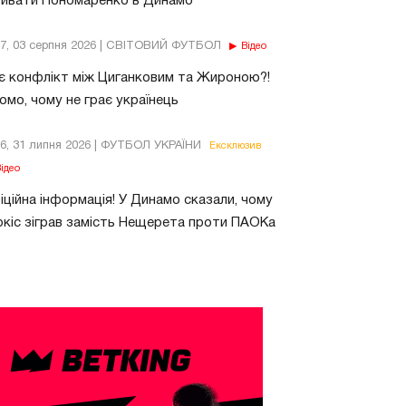
бивати Пономаренко в Динамо
37, 03 серпня 2026 | СВІТОВИЙ ФУТБОЛ
Відео
є конфлікт між Циганковим та Жироною?!
омо, чому не грає українець
26, 31 липня 2026 | ФУТБОЛ УКРАЇНИ
Ексклюзив
ідео
ційна інформація! У Динамо сказали, чому
кіс зіграв замість Нещерета проти ПАОКа