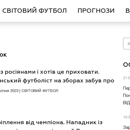
СВІТОВИЙ ФУТБОЛ
ПРОГНОЗИ
В
юк
О
із росіянами і хотів це приховати.
21:
нський футболіст на зборах забув про
Пер
9 січня 2023 | СВІТОВИЙ ФУТБОЛ
Пон
ВІ
19:
іплення від чемпіона. Нападник із
Зар