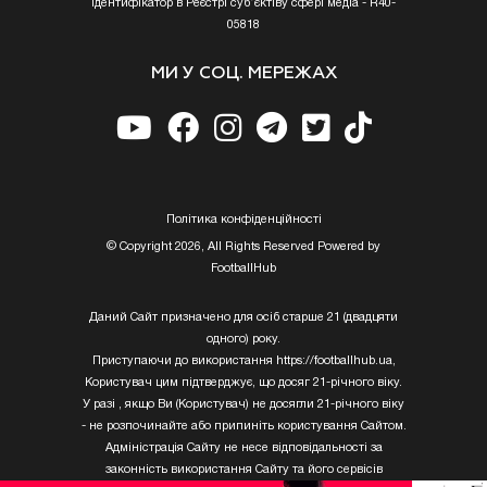
Ідентифікатор в Реєстрі суб’єктіву сфері медіа - R40-
05818
МИ У СОЦ. МЕРЕЖАХ
Полiтика конфiденцiйностi
© Copyright 2026, All Rights Reserved Powered by
FootballHub
Даний Сайт призначено для осіб старше 21 (двадцяти
одного) року.
Приступаючи до використання https://footballhub.ua,
Користувач цим підтверджує, що досяг 21-річного віку.
У разі , якщо Ви (Користувач) не досягли 21-річного віку
- не розпочинайте або припиніть користування Сайтом.
Адміністрація Сайту не несе відповідальності за
законність використання Сайту та його сервісів