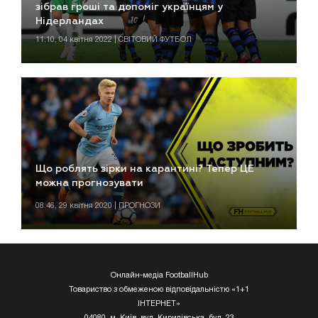
зібрав гроші та допоміг українцям у
Нідерландах
11:10, 04 квітня 2022 | СВІТОВИЙ ФУТБОЛ
Що роблять зірки на карантині? Тепер ЦЕ
можна прогнозувати
08:46, 29 квітня 2020 | ПРОГНОЗИ
Онлайн-медіа FootballHub
Товариство з обмеженою відповідальністю «1+1
ІНТЕРНЕТ»
04080, м. Київ, вул. Кирилівська, буд. 23