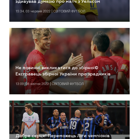
здивував думкою про матч з Уельсом
15:34, 03 червня 2022 | СВІТОВИЙ ФУТБОЛ
Не повинні викликатися до збірної©
Ексгравець збірної України про зрадників
13:09, 08 квітня 2022 | СВІТОВИЙ ФУТБОЛ
Добре серце! Переможець Ліги чемпіонів