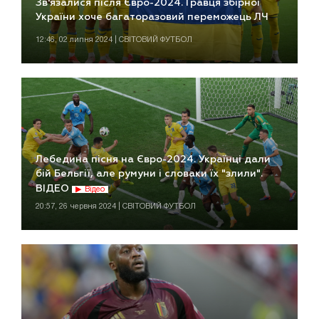
Зв'язалися після Євро-2024. Гравця збірної
України хоче багаторазовий переможець ЛЧ
12:46, 02 липня 2024 | СВІТОВИЙ ФУТБОЛ
Лебедина пісня на Євро-2024. Українці дали
бій Бельгії, але румуни і словаки їх "злили".
ВІДЕО
Відео
20:57, 26 червня 2024 | СВІТОВИЙ ФУТБОЛ