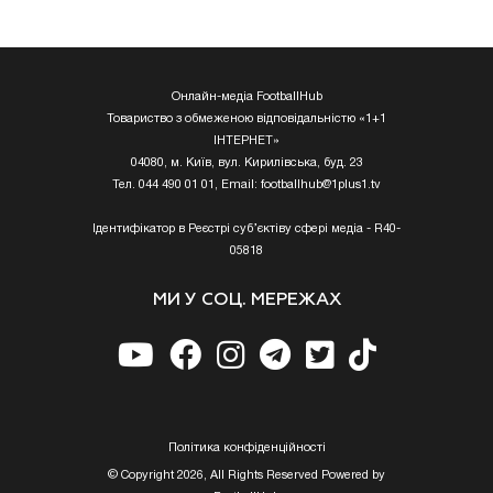
Онлайн-медіа FootballHub
Товариство з обмеженою відповідальністю «1+1
ІНТЕРНЕТ»
04080, м. Київ, вул. Кирилівська, буд. 23
Тел. 044 490 01 01, Email:
footballhub@1plus1.tv
Ідентифікатор в Реєстрі суб’єктіву сфері медіа - R40-
05818
МИ У СОЦ. МЕРЕЖАХ
Полiтика конфiденцiйностi
© Copyright 2026, All Rights Reserved Powered by