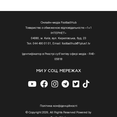
Онлайн-медіа FootballHub
Товариство з обмеженою відповідальністю «1+1
ІНТЕРНЕТ»
04080, м. Київ, вул. Кирилівська, буд. 23
Тел. 044 490 01 01, Email:
footballhub@1plus1.tv
Ідентифікатор в Реєстрі суб’єктіву сфері медіа - R40-
05818
МИ У СОЦ. МЕРЕЖАХ
Полiтика конфiденцiйностi
© Copyright 2026, All Rights Reserved Powered by