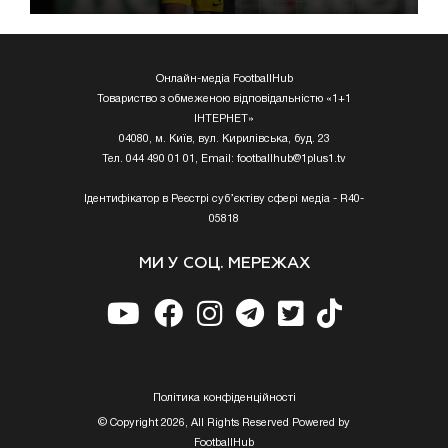
Онлайн-медіа FootballHub
Товариство з обмеженою відповідальністю «1+1
ІНТЕРНЕТ»
04080, м. Київ, вул. Кирилівська, буд. 23
Тел. 044 490 01 01, Email:
footballhub@1plus1.tv
Ідентифікатор в Реєстрі суб’єктіву сфері медіа - R40-
05818
МИ У СОЦ. МЕРЕЖАХ
Полiтика конфiденцiйностi
© Copyright 2026, All Rights Reserved Powered by
FootballHub