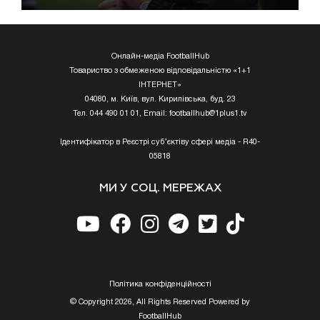
Онлайн-медіа FootballHub
Товариство з обмеженою відповідальністю «1+1
ІНТЕРНЕТ»
04080, м. Київ, вул. Кирилівська, буд. 23
Тел. 044 490 01 01, Email:
footballhub@1plus1.tv
Ідентифікатор в Реєстрі суб’єктіву сфері медіа - R40-
05818
МИ У СОЦ. МЕРЕЖАХ
Полiтика конфiденцiйностi
© Copyright 2026, All Rights Reserved Powered by
FootballHub