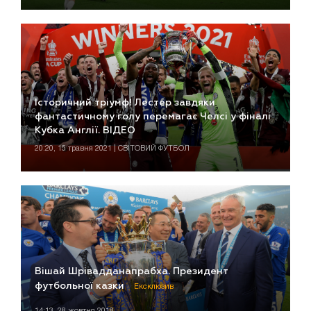
Історичний тріумф! Лестер завдяки
фантастичному голу перемагає Челсі у фіналі
Кубка Англії. ВІДЕО
20:20, 15 травня 2021 | СВІТОВИЙ ФУТБОЛ
Вішай Шрівадданапрабха. Президент
футбольної казки
Ексклюзив
14:13, 28 жовтня 2018