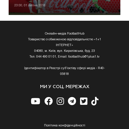
23:00, 01 липня 2018
Онлайн-медіа FootballHub
Товариство з обмеженою відповідальністю «1+1
ІНТЕРНЕТ»
04080, м. Київ, вул. Кирилівська, буд. 23
Тел. 044 490 01 01, Email:
footballhub@1plus1.tv
Ідентифікатор в Реєстрі суб’єктіву сфері медіа - R40-
05818
МИ У СОЦ. МЕРЕЖАХ
Полiтика конфiденцiйностi