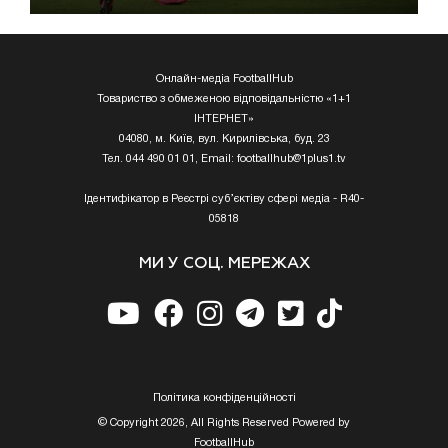
Онлайн-медіа FootballHub
Товариство з обмеженою відповідальністю «1+1
ІНТЕРНЕТ»
04080, м. Київ, вул. Кирилівська, буд. 23
Тел. 044 490 01 01, Email:
footballhub@1plus1.tv
Ідентифікатор в Реєстрі суб’єктіву сфері медіа - R40-
05818
МИ У СОЦ. МЕРЕЖАХ
Полiтика конфiденцiйностi
© Copyright 2026, All Rights Reserved Powered by
FootballHub