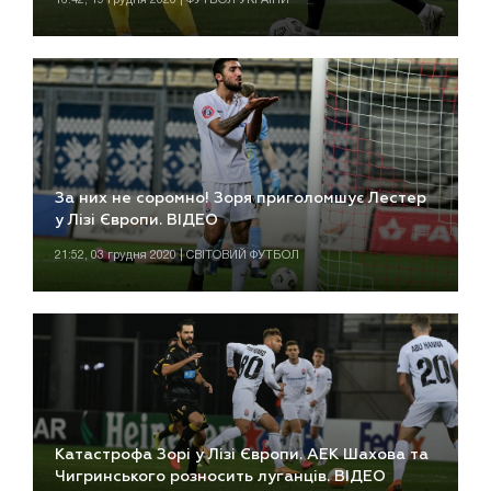
За них не соромно! Зоря приголомшує Лестер
у Лізі Європи. ВІДЕО
21:52, 03 грудня 2020 | СВІТОВИЙ ФУТБОЛ
Катастрофа Зорі у Лізі Європи. АЕК Шахова та
Чигринського розносить луганців. ВІДЕО