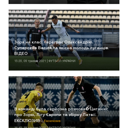
Зоря на класі переграє Олександрію.
Суперсейв Васіля та якісна молодь луганців.
ВІДЕО
15:20, 09 травня 2021 | ФУТБОЛ УКРАЇНИ
В команді була серйозна розмова© Циганікс
про Зорю, Лігу Європи та збірну Латвії.
ЕКСКЛЮЗИВ
Ексклюзив
16:42, 19 грудня 2020 | ФУТБОЛ УКРАЇНИ