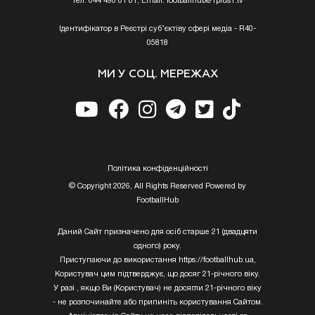
Тел. 044 490 01 01, Email:
footballhub@1plus1.tv
Ідентифікатор в Реєстрі суб’єктіву сфері медіа - R40-
05818
МИ У СОЦ. МЕРЕЖАХ
Полiтика конфiденцiйностi
© Copyright 2026, All Rights Reserved Powered by
FootballHub
Даний Сайт призначено для осіб старше 21 (двадцяти
одного) року.
Приступаючи до використання https://footballhub.ua,
Користувач цим підтверджує, що досяг 21-річного віку.
У разі , якщо Ви (Користувач) не досягли 21-річного віку
- не розпочинайте або припиніть користування Сайтом.