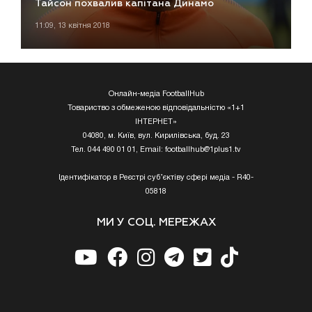
Тайсон похвалив капітана Динамо
11:09, 13 квітня 2018
Онлайн-медіа FootballHub
Товариство з обмеженою відповідальністю «1+1
ІНТЕРНЕТ»
04080, м. Київ, вул. Кирилівська, буд. 23
Тел. 044 490 01 01, Email:
footballhub@1plus1.tv
Ідентифікатор в Реєстрі суб’єктіву сфері медіа - R40-
05818
МИ У СОЦ. МЕРЕЖАХ