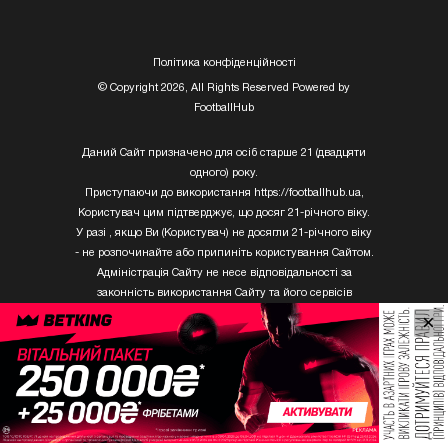
Полiтика конфiденцiйностi
© Copyright 2026, All Rights Reserved Powered by
FootballHub
Даний Сайт призначено для осіб старше 21 (двадцяти
одного) року.
Приступаючи до використання https://footballhub.ua,
Користувач цим підтверджує, що досяг 21-річного віку.
У разі , якщо Ви (Користувач) не досягли 21-річного віку
- не розпочинайте або припиніть користування Сайтом.
Адміністрація Сайту не несе відповідальності за
законність використання Сайту та його сервісів
Користувачем, який не досяг 21-річного віку.
×
Твори Getty Images, що розміщені на сайті, не можуть
бути використані третіми особами без письмового
дозволу ТОВ «ГЛОБАЛ ІМІДЖЕС ЮКРЕЙН.