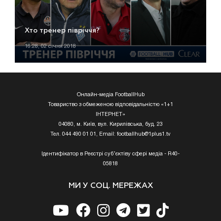
Хто тренер півріччя?
16:28, 02 січня 2018
Онлайн-медіа FootballHub
Товариство з обмеженою відповідальністю «1+1
ІНТЕРНЕТ»
04080, м. Київ, вул. Кирилівська, буд. 23
Тел. 044 490 01 01, Email:
footballhub@1plus1.tv
Ідентифікатор в Реєстрі суб’єктіву сфері медіа - R40-
05818
МИ У СОЦ. МЕРЕЖАХ