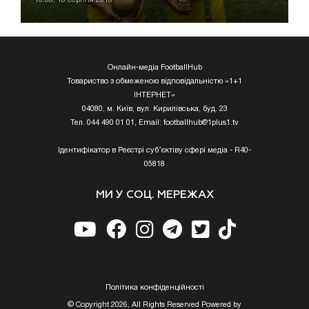
Онлайн-медіа FootballHub
Товариство з обмеженою відповідальністю «1+1
ІНТЕРНЕТ»
04080, м. Київ, вул. Кирилівська, буд. 23
Тел. 044 490 01 01, Email:
footballhub@1plus1.tv
Ідентифікатор в Реєстрі суб’єктіву сфері медіа - R40-
05818
МИ У СОЦ. МЕРЕЖАХ
Полiтика конфiденцiйностi
© Copyright 2026, All Rights Reserved Powered by