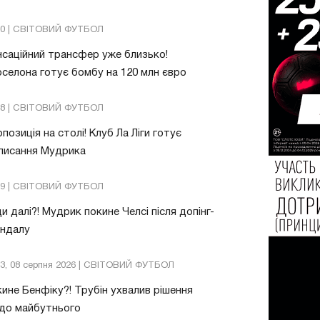
20 | СВІТОВИЙ ФУТБОЛ
саційний трансфер уже близько!
селона готує бомбу на 120 млн євро
48 | СВІТОВИЙ ФУТБОЛ
позиція на столі! Клуб Ла Ліги готує
писання Мудрика
09 | СВІТОВИЙ ФУТБОЛ
и далі?! Мудрик покине Челсі після допінг-
андалу
03, 08 серпня 2026 | СВІТОВИЙ ФУТБОЛ
ине Бенфіку?! Трубін ухвалив рішення
до майбутнього