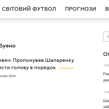
СВІТОВИЙ ФУТБОЛ
ПРОГНОЗИ
В
 Буено
О
евич: Пропонував Шапаренку
16:
ести голову в порядок
Ексклюзив
Ре
 січня 2019
дає
14:
Шал
заб