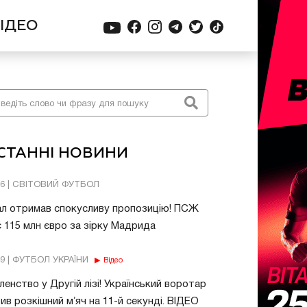
ІДЕО
СТАННІ НОВИНИ
06 | СВІТОВИЙ ФУТБОЛ
ал отримав спокусливу пропозицію! ПСЖ
 115 млн євро за зірку Мадрида
49 | ФУТБОЛ УКРАЇНИ
Відео
енство у Другій лізі! Український воротар
ив розкішний мʼяч на 11-й секунді. ВІДЕО