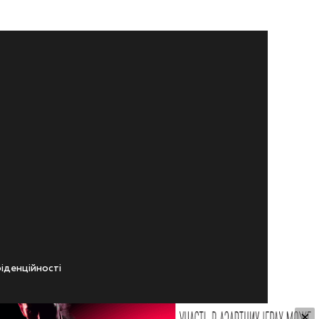
iденцiйностi
×
ічного віку.