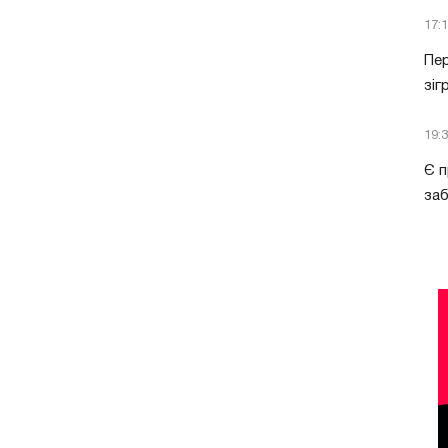
17:
Пер
зіг
19:
Є п
за