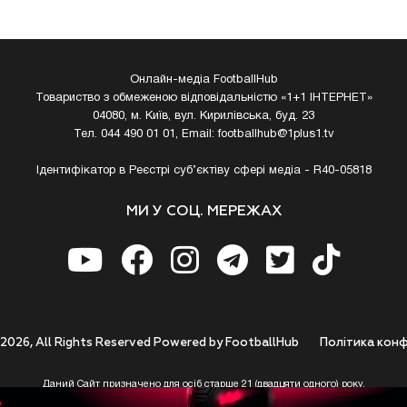
Онлайн-медіа FootballHub
Товариство з обмеженою відповідальністю «1+1 ІНТЕРНЕТ»
04080, м. Київ, вул. Кирилівська, буд. 23
Тел. 044 490 01 01, Email:
footballhub@1plus1.tv
Ідентифікатор в Реєстрі суб’єктіву сфері медіа - R40-05818
МИ У СОЦ. МЕРЕЖАХ
 2026, All Rights Reserved Powered by FootballHub
Полiтика конф
Даний Сайт призначено для осіб старше 21 (двадцяти одного) року.
 до використання https://footballhub.ua, Користувач цим підтверджує, що досяг 21-р