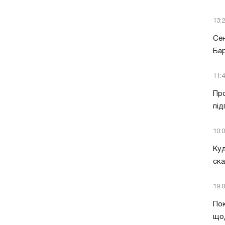
13:
Сен
Бар
11:
Про
під
10:
Куд
ск
19:
Пок
що