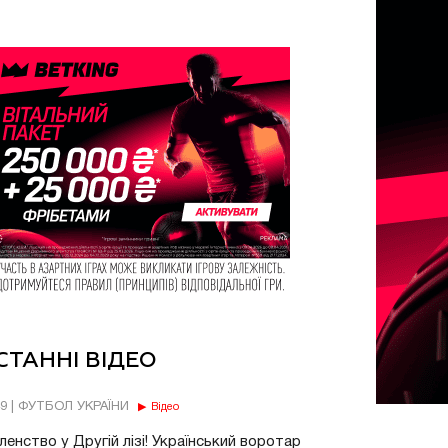
СТАННІ ВІДЕО
49 | ФУТБОЛ УКРАЇНИ
Відео
енство у Другій лізі! Український воротар