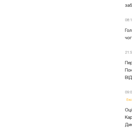
заб
08:
Гол
чог
21:
Пер
Пон
ВІ
09:
Екс
Оці
Кар
Ди