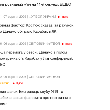
ив розкішний мʼяч на 11-й секунді. ВІДЕО
11, 07 серпня 2026 | ФУТБОЛ УКРАЇНИ
Відео
овний фактор! Костюк сказав, за рахунок
о Динамо обіграло Карабах в ЛК
56, 06 серпня 2026 | СВІТОВИЙ ФУТБОЛ
Відео
ша перемога у сезоні. Динамо з голом
омаренка б'є Карабах у Лізі конференцій.
ДЕО
02, 06 серпня 2026 | СВІТОВИЙ ФУТБОЛ
клюзив
Відео
нив шанси. Ексгравець клубу УПЛ та
абаха назвав фаворита протистояння з
намо