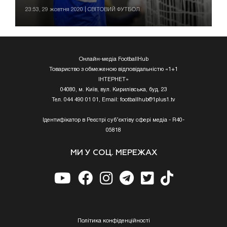
23:53, 29 жовтня 2020 | СВІТОВИЙ ФУТБОЛ
Онлайн-медіа FootballHub
Товариство з обмеженою відповідальністю «1+1
ІНТЕРНЕТ»
04080, м. Київ, вул. Кирилівська, буд. 23
Тел. 044 490 01 01, Email:
footballhub@1plus1.tv
Ідентифікатор в Реєстрі суб’єктіву сфері медіа - R40-
05818
МИ У СОЦ. МЕРЕЖАХ
Полiтика конфiденцiйностi