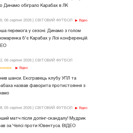
о Динамо обіграло Карабах в ЛК
56, 06 серпня 2026 | СВІТОВИЙ ФУТБОЛ
Відео
ша перемога у сезоні. Динамо з голом
омаренка б'є Карабах у Лізі конференцій.
ДЕО
02, 06 серпня 2026 | СВІТОВИЙ ФУТБОЛ
клюзив
Відео
нив шанси. Ексгравець клубу УПЛ та
абаха назвав фаворита протистояння з
намо
18, 05 серпня 2026 | СВІТОВИЙ ФУТБОЛ
Відео
ший матч після допінг-скандалу! Мудрик
рав за Челсі проти Ювентуса. ВІДЕО