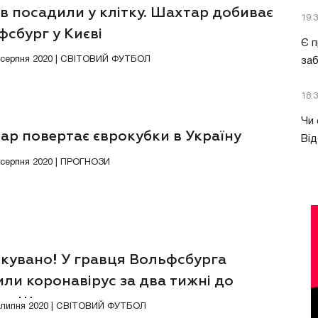
в посадили у клітку. Шахтар добиває
19:
сбург у Києві
Є п
5 серпня 2020 | СВІТОВИЙ ФУТБОЛ
за
18:
Чи 
ар повертає єврокубки в Україну
Від
4 серпня 2020 | ПРОГНОЗИ
ікувано! У гравця Вольфсбурга
ли коронавірус за два тижні до
у з Шахтарем
6 липня 2020 | СВІТОВИЙ ФУТБОЛ