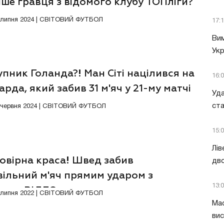
ше гравця з відомого клубу ТОПліги?
3 липня 2024 | СВІТОВИЙ ФУТБОЛ
17:
Вим
Укр
пник Голанда?! Ман Сіті націлився на
16:
рда, який забив 31 м'яч у 21-му матчі
Уда
ст
4 червня 2024 | СВІТОВИЙ ФУТБОЛ
15:
Лів
овірна краса! Швед забив
дво
вільний м'яч прямим ударом з
13:
вого. ВІДЕО
Відео
6 липня 2022 | СВІТОВИЙ ФУТБОЛ
Мас
вис