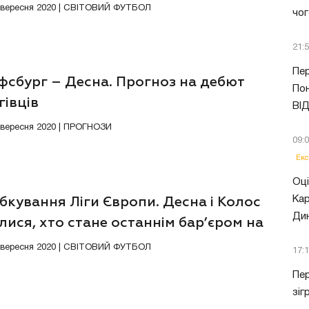
4 вересня 2020 | СВІТОВИЙ ФУТБОЛ
чог
21:
Пер
фсбург – Десна. Прогноз на дебют
Пон
гівців
ВІ
3 вересня 2020 | ПРОГНОЗИ
09:
Екс
Оці
Кар
кування Ліги Європи. Десна і Колос
Ди
лися, хто стане останнім бар’єром на
у до групового етапу
8 вересня 2020 | СВІТОВИЙ ФУТБОЛ
17:
Пер
зіг