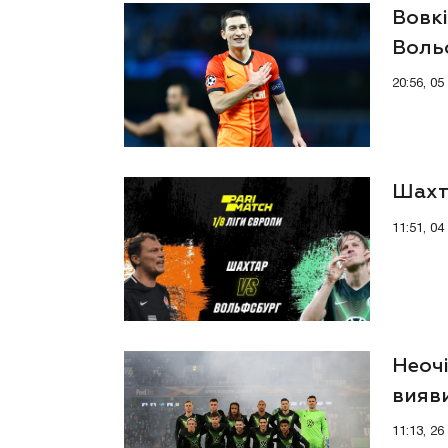
Вовкі
Вольф
20:56, 0
Шахт
11:51, 0
Неоч
вияви
матч
11:13, 2