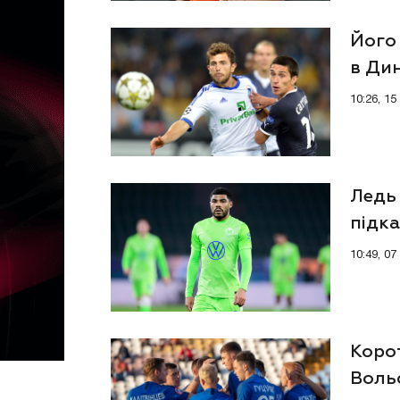
Його
в Дин
10:26, 1
Ледь 
підка
10:49, 0
Корот
Вольф