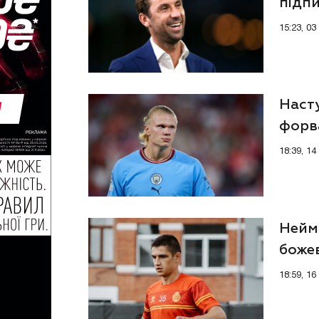
підпи
15:23, 0
Насту
форва
18:39, 1
Нейм
боже
куто
18:59, 1