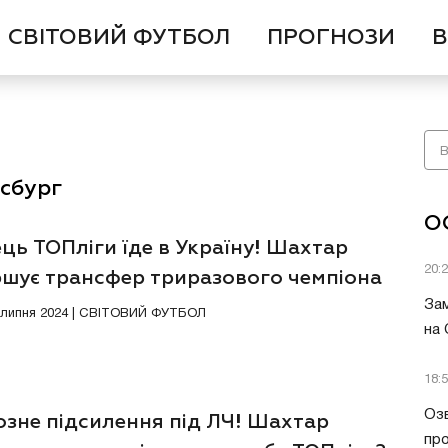
СВІТОВИЙ ФУТБОЛ
ПРОГНОЗИ
В
сбург
О
ць ТОПліги їде в Україну! Шахтар
20:
ршує трансфер триразового чемпіона
Зам
7 липня 2024 | СВІТОВИЙ ФУТБОЛ
на
18:
Озв
озне підсилення під ЛЧ! Шахтар
пр