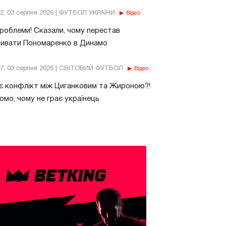
32, 03 серпня 2026 | ФУТБОЛ УКРАЇНИ
Відео
роблеми! Сказали, чому перестав
бивати Пономаренко в Динамо
37, 03 серпня 2026 | СВІТОВИЙ ФУТБОЛ
Відео
є конфлікт між Циганковим та Жироною?!
омо, чому не грає українець