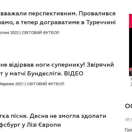
 вважали перспективним. Провалився
амо, а тепер дограватиме в Туреччині
5 січня 2022 | СВІТОВИЙ ФУТБОЛ
не відірвав ноги супернику! Звірячий
т у матчі Бундесліги. ВІДЕО
7 березня 2021 | СВІТОВИЙ ФУТБОЛ
О
ка пісня. Десна не змогла здолати
08:
сбург у Лізі Європи
Гол