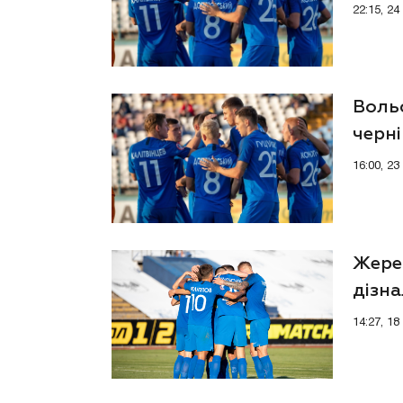
22:15, 2
Воль
черні
16:00, 2
Жереб
дізна
шлях
14:27, 1