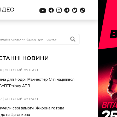
ІДЕО
СТАННІ НОВИНИ
26 | СВІТОВИЙ ФУТБОЛ
іна для Родрі. Манчестер Сіті націлився
 СУПЕРзірку АПЛ
57 | СВІТОВИЙ ФУТБОЛ
учили свої вимоги. Жирона готова
одати Циганкова