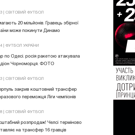
13 | СВІТОВИЙ ФУТБОЛ
агають 20 мільйонів. Гравець збірної
аїни може покинути Динамо
04 | ФУТБОЛ УКРАЇНИ
р по Одесі. росія ракетою атакувала
адіон Чорноморця. ФОТО
03 | СВІТОВИЙ ФУТБОЛ
ерпуль закрив коштовний трансфер
разового переможця Ліги чемпіонів
08 | СВІТОВИЙ ФУТБОЛ
штабний розпродаж! Челсі терміново
тавляє на трансфер 16 гравців