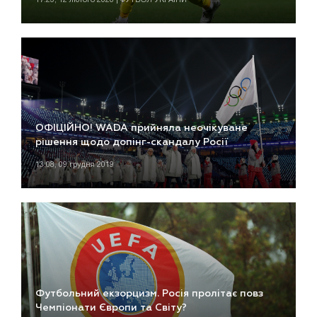
ОФІЦІЙНО! WADA прийняла неочікуване
рішення щодо допінг-скандалу Росії
13:08, 09 грудня 2019
Футбольний екзорцизм. Росія пролітає повз
Чемпіонати Європи та Світу?