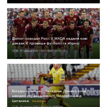
Допінг-скандал Росії. У WADA надали нові
докази. Є прізвище футболіста збірної
10:38, 11 травня 2020 | СВІТОВИЙ ФУТБОЛ
Бєсєдін невинний! Нападник Динамо хоче
швидкої справедливості. Подробиці від
Циганика
Ексклюзив
17:25, 12 лютого 2020 | ФУТБОЛ УКРАЇНИ