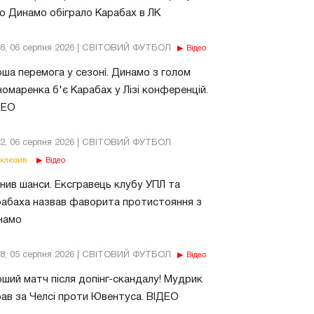
о Динамо обіграло Карабах в ЛК
56, 06 серпня 2026 | СВІТОВИЙ ФУТБОЛ
Відео
ша перемога у сезоні. Динамо з голом
омаренка б'є Карабах у Лізі конференцій.
ДЕО
02, 06 серпня 2026 | СВІТОВИЙ ФУТБОЛ
клюзив
Відео
нив шанси. Ексгравець клубу УПЛ та
абаха назвав фаворита протистояння з
намо
18, 05 серпня 2026 | СВІТОВИЙ ФУТБОЛ
Відео
ший матч після допінг-скандалу! Мудрик
рав за Челсі проти Ювентуса. ВІДЕО