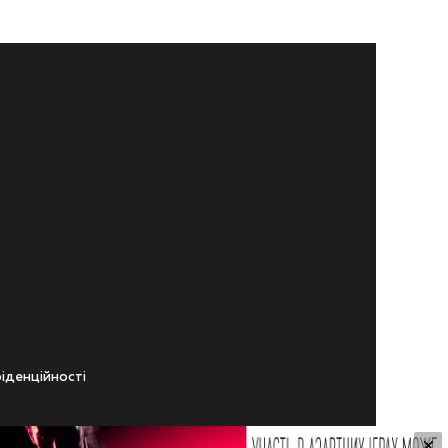
iденцiйностi
×
ічного віку.