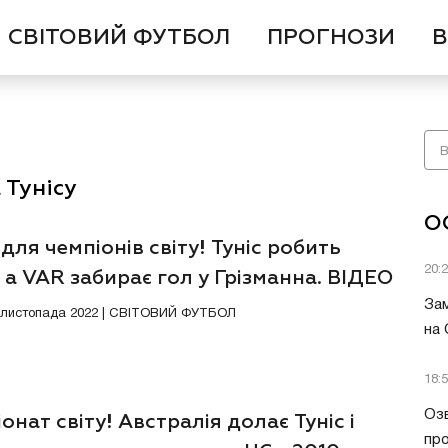
СВІТОВИЙ ФУТБОЛ
ПРОГНОЗИ
В
 Тунісу
О
ля чемпіонів світу! Туніс робить
20:
 а VAR забирає гол у Грізманна. ВІДЕО
Зам
0 листопада 2022 | СВІТОВИЙ ФУТБОЛ
на
18:
Озв
онат світу! Австралія долає Туніс і
пр