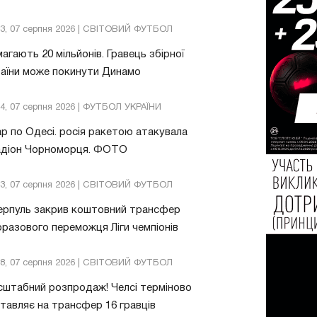
13, 07 серпня 2026 | СВІТОВИЙ ФУТБОЛ
агають 20 мільйонів. Гравець збірної
аїни може покинути Динамо
04, 07 серпня 2026 | ФУТБОЛ УКРАЇНИ
р по Одесі. росія ракетою атакувала
адіон Чорноморця. ФОТО
03, 07 серпня 2026 | СВІТОВИЙ ФУТБОЛ
ерпуль закрив коштовний трансфер
разового переможця Ліги чемпіонів
08, 07 серпня 2026 | СВІТОВИЙ ФУТБОЛ
штабний розпродаж! Челсі терміново
тавляє на трансфер 16 гравців