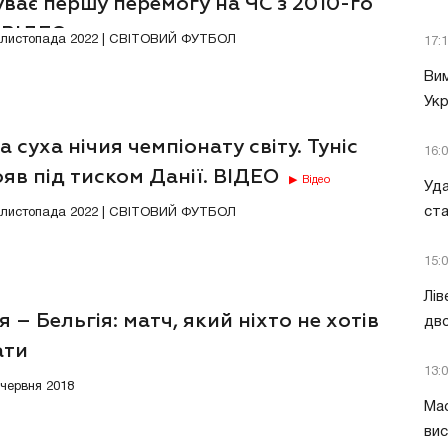
ває першу перемогу на ЧС з 2010-го
. ВІДЕО
Відео
6 листопада 2022 | СВІТОВИЙ ФУТБОЛ
17:
Вим
Укр
 суха нічия чемпіонату світу. Туніс
16:
яв під тиском Данії. ВІДЕО
Відео
Уда
ст
2 листопада 2022 | СВІТОВИЙ ФУТБОЛ
15:
Лів
я – Бельгія: матч, який ніхто не хотів
дво
ати
13:
 червня 2018
Мас
вис