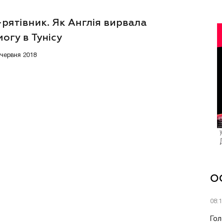
рятівник. Як Англія вирвала
огу в Тунісу
 червня 2018
О
08:
Гол