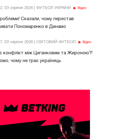
32, 03 серпня 2026 | ФУТБОЛ УКРАЇНИ
Відео
роблеми! Сказали, чому перестав
бивати Пономаренко в Динамо
37, 03 серпня 2026 | СВІТОВИЙ ФУТБОЛ
Відео
є конфлікт між Циганковим та Жироною?!
омо, чому не грає українець