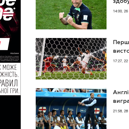
здобу
року
14:00, 2
Перша
висто
17:27, 2
Англі
вигр
21:58, 28