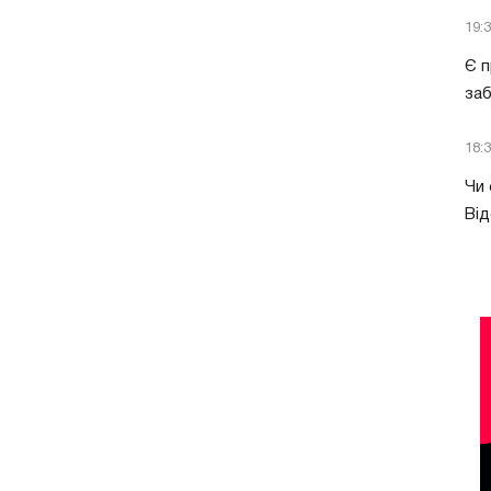
19:
Є п
за
18:
Чи 
Від