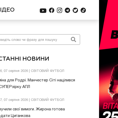
ІДЕО
СТАННІ НОВИНИ
26, 07 серпня 2026 | СВІТОВИЙ ФУТБОЛ
іна для Родрі. Манчестер Сіті націлився
 СУПЕРзірку АПЛ
57, 07 серпня 2026 | СВІТОВИЙ ФУТБОЛ
учили свої вимоги. Жирона готова
одати Циганкова