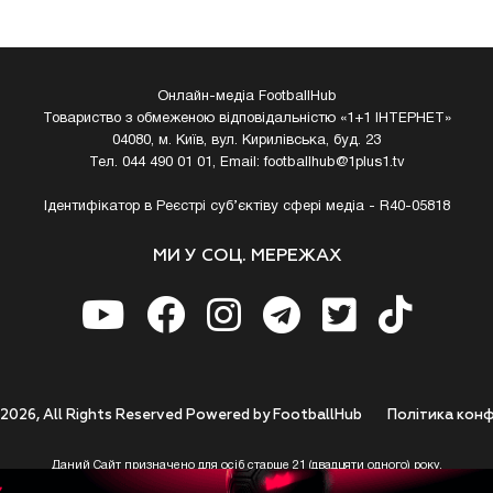
Онлайн-медіа FootballHub
Товариство з обмеженою відповідальністю «1+1 ІНТЕРНЕТ»
04080, м. Київ, вул. Кирилівська, буд. 23
Тел. 044 490 01 01, Email:
footballhub@1plus1.tv
Ідентифікатор в Реєстрі суб’єктіву сфері медіа - R40-05818
МИ У СОЦ. МЕРЕЖАХ
 2026, All Rights Reserved Powered by FootballHub
Полiтика конф
Даний Сайт призначено для осіб старше 21 (двадцяти одного) року.
 до використання https://footballhub.ua, Користувач цим підтверджує, що досяг 21-р