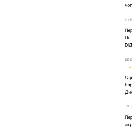
чог
21:
Пер
Пон
ВІ
09:
Екс
Оці
Кар
Ди
17:
Пер
зіг