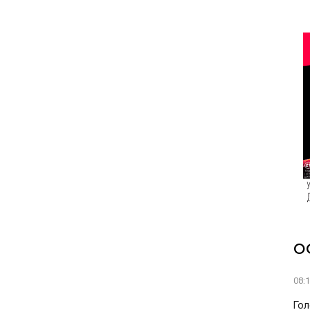
О
08:
Гол