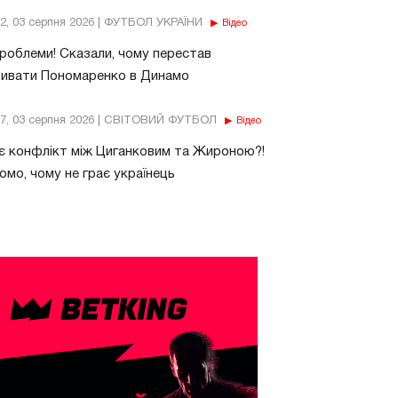
32, 03 серпня 2026 | ФУТБОЛ УКРАЇНИ
Відео
роблеми! Сказали, чому перестав
бивати Пономаренко в Динамо
37, 03 серпня 2026 | СВІТОВИЙ ФУТБОЛ
Відео
є конфлікт між Циганковим та Жироною?!
омо, чому не грає українець