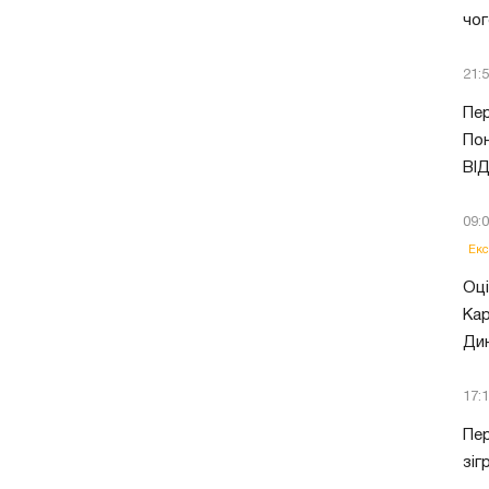
чог
21:
Пер
Пон
ВІ
09:
Екс
Оці
Кар
Ди
17:
Пер
зіг