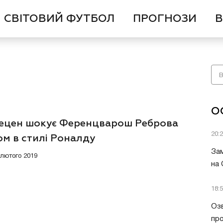
СВІТОВИЙ ФУТБОЛ
ПРОГНОЗИ
В
О
ецен шокує Ференцварош Реброва
20:
ом в стилі Роналду
Зам
6 лютого 2019
на
18:
Озв
пр