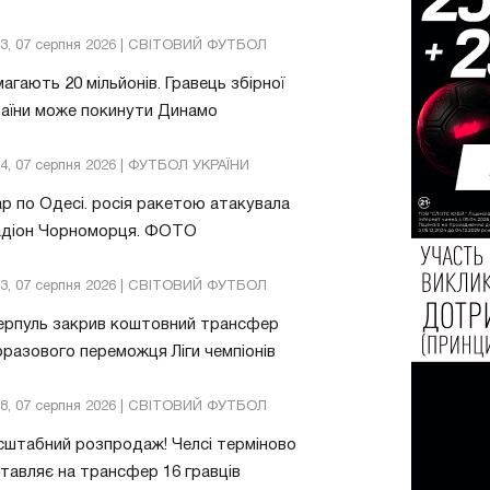
13, 07 серпня 2026 | СВІТОВИЙ ФУТБОЛ
агають 20 мільйонів. Гравець збірної
аїни може покинути Динамо
04, 07 серпня 2026 | ФУТБОЛ УКРАЇНИ
р по Одесі. росія ракетою атакувала
адіон Чорноморця. ФОТО
03, 07 серпня 2026 | СВІТОВИЙ ФУТБОЛ
ерпуль закрив коштовний трансфер
разового переможця Ліги чемпіонів
08, 07 серпня 2026 | СВІТОВИЙ ФУТБОЛ
штабний розпродаж! Челсі терміново
тавляє на трансфер 16 гравців