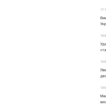
17:
Вим
Укр
16:
Уда
ст
15:
Лів
дво
13:
Мас
вис