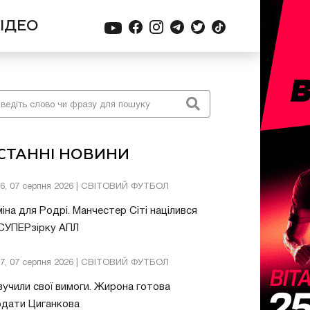
ІДЕО
СТАННІ НОВИНИ
26, 07 серпня 2026 | СВІТОВИЙ ФУТБОЛ
іна для Родрі. Манчестер Сіті націлився
 СУПЕРзірку АПЛ
57, 07 серпня 2026 | СВІТОВИЙ ФУТБОЛ
учили свої вимоги. Жирона готова
одати Циганкова