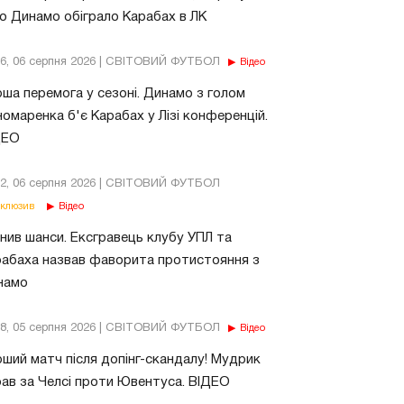
о Динамо обіграло Карабах в ЛК
56, 06 серпня 2026 | СВІТОВИЙ ФУТБОЛ
Відео
ша перемога у сезоні. Динамо з голом
омаренка б'є Карабах у Лізі конференцій.
ДЕО
02, 06 серпня 2026 | СВІТОВИЙ ФУТБОЛ
клюзив
Відео
нив шанси. Ексгравець клубу УПЛ та
абаха назвав фаворита протистояння з
намо
18, 05 серпня 2026 | СВІТОВИЙ ФУТБОЛ
Відео
ший матч після допінг-скандалу! Мудрик
рав за Челсі проти Ювентуса. ВІДЕО