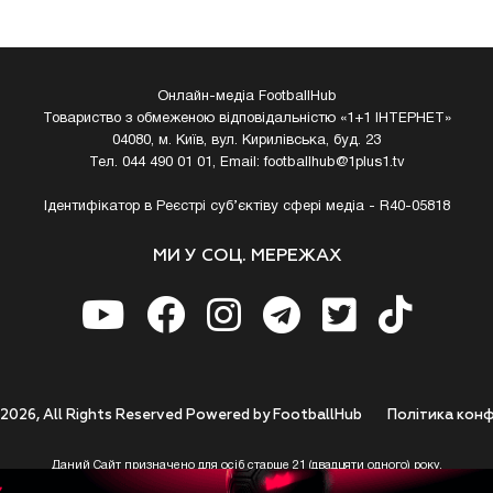
Онлайн-медіа FootballHub
Товариство з обмеженою відповідальністю «1+1 ІНТЕРНЕТ»
04080, м. Київ, вул. Кирилівська, буд. 23
Тел. 044 490 01 01, Email:
footballhub@1plus1.tv
Ідентифікатор в Реєстрі суб’єктіву сфері медіа - R40-05818
МИ У СОЦ. МЕРЕЖАХ
 2026, All Rights Reserved Powered by FootballHub
Полiтика конф
Даний Сайт призначено для осіб старше 21 (двадцяти одного) року.
 до використання https://footballhub.ua, Користувач цим підтверджує, що досяг 21-р