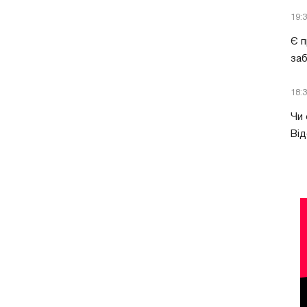
19:
Є п
за
18:
Чи 
Від