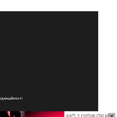
iденцiйностi
×
ічного віку.