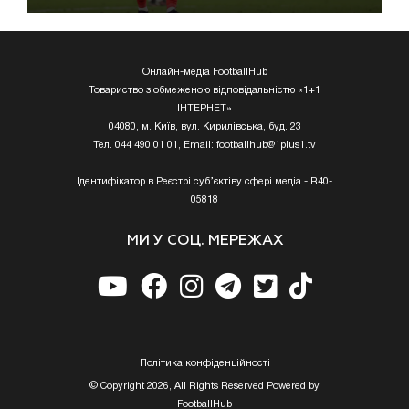
Онлайн-медіа FootballHub
Товариство з обмеженою відповідальністю «1+1
ІНТЕРНЕТ»
04080, м. Київ, вул. Кирилівська, буд. 23
Тел. 044 490 01 01, Email:
footballhub@1plus1.tv
Ідентифікатор в Реєстрі суб’єктіву сфері медіа - R40-
05818
МИ У СОЦ. МЕРЕЖАХ
Полiтика конфiденцiйностi
© Copyright 2026, All Rights Reserved Powered by
FootballHub