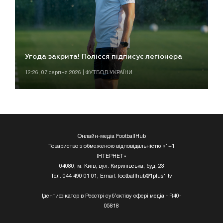
Угода закрита! Полісся підписує легіонера
12:26, 07 серпня 2026 | ФУТБОЛ УКРАЇНИ
Онлайн-медіа FootballHub
Товариство з обмеженою відповідальністю «1+1
ІНТЕРНЕТ»
04080, м. Київ, вул. Кирилівська, буд. 23
Тел. 044 490 01 01, Email:
footballhub@1plus1.tv
Ідентифікатор в Реєстрі суб’єктіву сфері медіа - R40-
05818