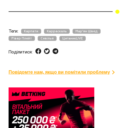
Теги:
Карпати
Карраскаль
Мар'ян Швед
Рівер Плейт
Севілья
ЦиганикLIVE
Поділитися:
Повідомте нам, якщо ви помітили проблему