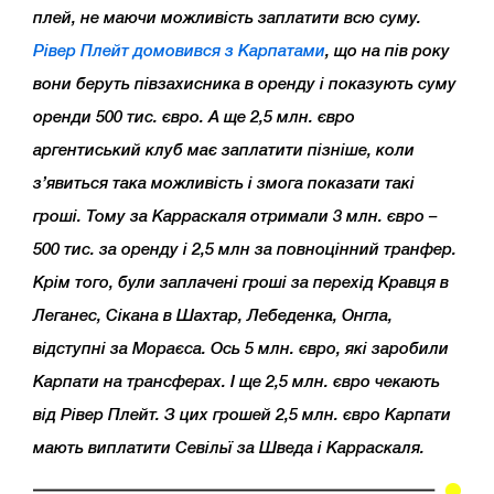
плей, не маючи можливість заплатити всю суму.
Рівер Плейт домовився з Карпатами
, що на пів року
вони беруть півзахисника в оренду і показують суму
оренди 500 тис. євро. А ще 2,5 млн. євро
аргентиський клуб має заплатити пізніше, коли
з’явиться така можливість і змога показати такі
гроші. Тому за Карраскаля отримали 3 млн. євро –
500 тис. за оренду і 2,5 млн за повноцінний транфер.
Крім того, були заплачені гроші за перехід Кравця в
Леганес, Сікана в Шахтар, Лебеденка, Онгла,
відступні за Мораєса. Ось 5 млн. євро, які заробили
Карпати на трансферах. І ще 2,5 млн. євро чекають
від Рівер Плейт. З цих грошей 2,5 млн. євро Карпати
мають виплатити Севільї за Шведа і Карраскаля.