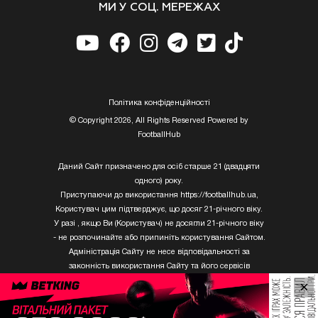
МИ У СОЦ. МЕРЕЖАХ
Полiтика конфiденцiйностi
© Copyright 2026, All Rights Reserved Powered by
FootballHub
Даний Сайт призначено для осіб старше 21 (двадцяти
одного) року.
Приступаючи до використання https://footballhub.ua,
Користувач цим підтверджує, що досяг 21-річного віку.
У разі , якщо Ви (Користувач) не досягли 21-річного віку
- не розпочинайте або припиніть користування Сайтом.
Адміністрація Сайту не несе відповідальності за
законність використання Сайту та його сервісів
Користувачем, який не досяг 21-річного віку.
×
Твори Getty Images, що розміщені на сайті, не можуть