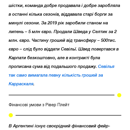
шістки, команда добре продавала і добре заробляла
в останні кілька сезонів, віддавала старі борги за
минулі сезони. За 2019 рік заробили станом на
липень – 5 млн євро. Продали Шведа у Селтик за 2
млн. євро. Частину грошей від трансферу – 500тис.
євро – слід було віддати Севільї. Швед повертався в
Карпати безкоштовно, але в контракті була
прописана сума від подальшого продажу.
Севілья
так само вимагала певну кількість грошей за
Карраскаля
.
Фінансові умови з Рівер Плейт
В Аргентині існує своєрідний фінансовий фейр-