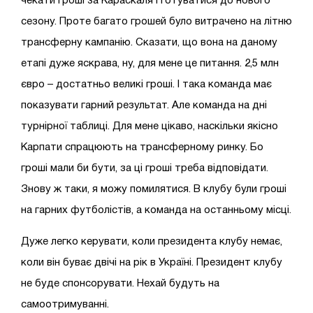
чекати гроші за Караскаля і готуватися до нового
сезону. Проте багато грошей було витрачено на літню
трансферну кампанію. Сказати, що вона на даному
етапі дуже яскрава, ну, для мене це питання. 2,5 млн
євро – достатньо великі гроші. І така команда має
показувати гарний результат. Але команда на дні
турнірної таблиці. Для мене цікаво, наскільки якісно
Карпати спрацюють на трансферному ринку. Бо
гроші мали би бути, за ці гроші треба відповідати.
Знову ж таки, я можу помилятися. В клубу були гроші
на гарних футболістів, а команда на останньому місці.
Дуже легко керувати, коли президента клубу немає,
коли він буває двічі на рік в Україні. Президент клубу
не буде спонсорувати. Нехай будуть на
самоотримуванні.