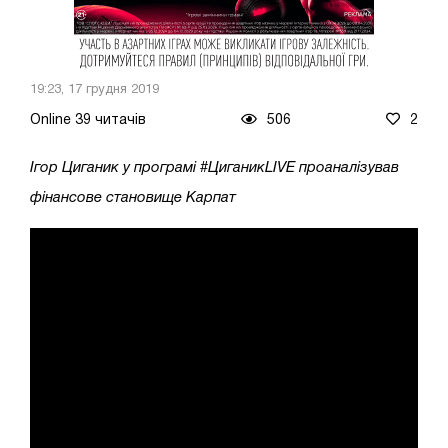
19:23, 17 грудня 2019
Online 39 читачів
506
2
Ігор Циганик у програмі #ЦиганикLIVE проаналізував
фінансове становище Карпат