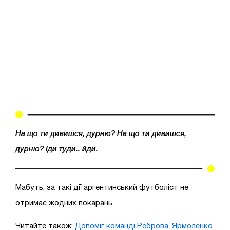
На що ти дивишся, дурню? На що ти дивишся,
дурню? Іди туди.. йди.
Мабуть, за такі дії аргентинський футболіст не
отримає жодних покарань.
Читайте також:
Допоміг команді Реброва. Ярмоленко