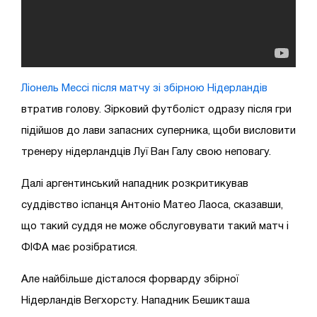
Ліонель Мессі після матчу зі збірною Нідерландів
втратив голову. Зірковий футболіст одразу після гри
підійшов до лави запасних суперника, щоби висловити
тренеру нідерландців Луї Ван Галу свою неповагу.
Далі аргентинський нападник розкритикував
суддівство іспанця Антоніо Матео Лаоса, сказавши,
що такий суддя не може обслуговувати такий матч і
ФІФА має розібратися.
Але найбільше дісталося форварду збірної
Нідерландів Вегхорсту. Нападник Бешикташа