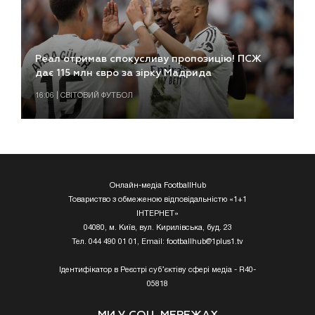
Реал отримав спокусливу пропозицію! ПСЖ
дає 115 млн євро за зірку Мадрида
16:06 | СВІТОВИЙ ФУТБОЛ
Онлайн-медіа FootballHub
Товариство з обмеженою відповідальністю «1+1
ІНТЕРНЕТ»
04080, м. Київ, вул. Кирилівська, буд. 23
Тел. 044 490 01 01, Email:
footballhub@1plus1.tv
Ідентифікатор в Реєстрі суб’єктіву сфері медіа - R40-
05818