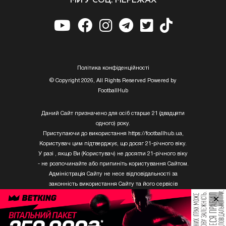
МИ У СОЦ. МЕРЕЖАХ
Полiтика конфiденцiйностi
© Copyright 2026, All Rights Reserved Powered by
FootballHub
Даний Сайт призначено для осіб старше 21 (двадцяти
одного) року.
Приступаючи до використання https://footballhub.ua,
Користувач цим підтверджує, що досяг 21-річного віку.
У разі , якщо Ви (Користувач) не досягли 21-річного віку
- не розпочинайте або припиніть користування Сайтом.
Адміністрація Сайту не несе відповідальності за
законність використання Сайту та його сервісів
Користувачем, який не досяг 21-річного віку.
×
Твори Getty Images, що розміщені на сайті, не можуть