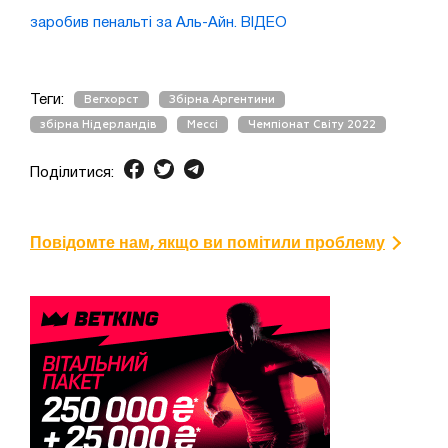
заробив пенальті за Аль-Айн. ВІДЕО
Теги:
Вегхорст
Збірна Аргентини
збірна Нідерландів
Мессі
Чемпіонат Світу 2022
Поділитися:
Повідомте нам, якщо ви помітили проблему