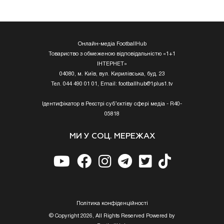
Онлайн-медіа FootballHub
Товариство з обмеженою відповідальністю «1+1
ІНТЕРНЕТ»
04080, м. Київ, вул. Кирилівська, буд. 23
Тел. 044 490 01 01, Email:
footballhub@1plus1.tv
Ідентифікатор в Реєстрі суб’єктіву сфері медіа - R40-
05818
МИ У СОЦ. МЕРЕЖАХ
Полiтика конфiденцiйностi
© Copyright 2026, All Rights Reserved Powered by