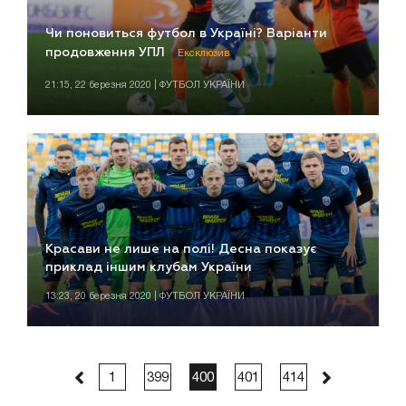
Чи поновиться футбол в Україні? Варіанти
продовження УПЛ
Ексклюзив
21:15, 22 березня 2020 | ФУТБОЛ УКРАЇНИ
Красави не лише на полі! Десна показує
приклад іншим клубам України
13:23, 20 березня 2020 | ФУТБОЛ УКРАЇНИ
1
399
400
401
414