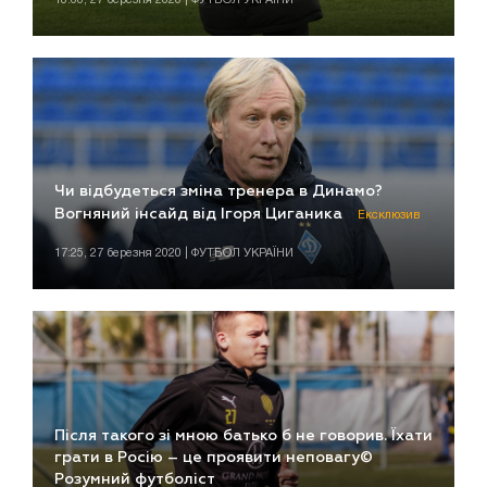
Чи відбудеться зміна тренера в Динамо?
Вогняний інсайд від Ігоря Циганика
Ексклюзив
17:25, 27 березня 2020 | ФУТБОЛ УКРАЇНИ
Після такого зі мною батько б не говорив. Їхати
грати в Росію – це проявити неповагу©
Розумний футболіст