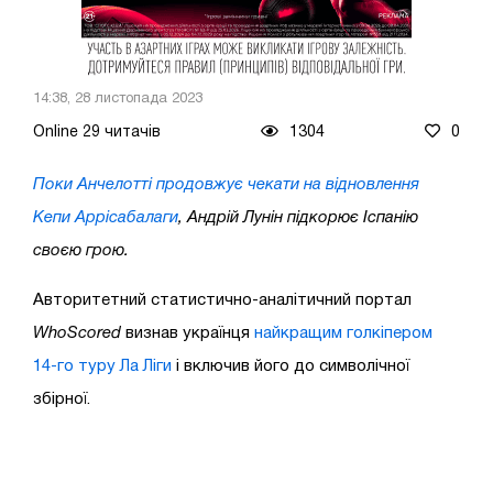
14:38, 28 листопада 2023
Online 29 читачів
1304
0
Поки Анчелотті продовжує чекати на відновлення
Кепи Аррісабалаги
, Андрій Лунін підкорює Іспанію
своєю грою.
Авторитетний статистично-аналітичний портал
WhoScored
визнав українця
найкращим голкіпером
14-го туру Ла Ліги
і включив його до символічної
збірної.