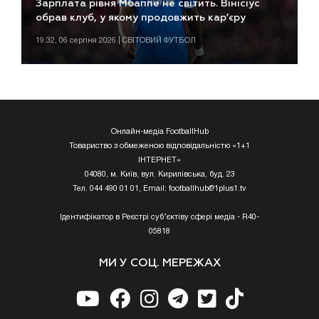
Зарплата рівня Мбаппе не світить. Вінісіус
обрав клуб, у якому продовжить кар’єру
19:32, 06 серпня 2026 | СВІТОВИЙ ФУТБОЛ
Онлайн-медіа FootballHub
Товариство з обмеженою відповідальністю «1+1
ІНТЕРНЕТ»
04080, м. Київ, вул. Кирилівська, буд. 23
Тел. 044 490 01 01, Email:
footballhub@1plus1.tv
Ідентифікатор в Реєстрі суб’єктіву сфері медіа - R40-
05818
МИ У СОЦ. МЕРЕЖАХ