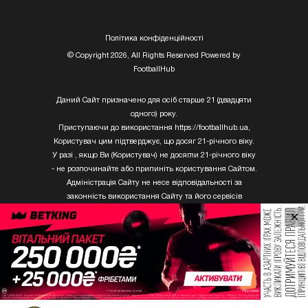
Полiтика конфiденцiйностi
© Copyright 2026, All Rights Reserved Powered by
FootballHub
Даний Сайт призначено для осіб старше 21 (двадцяти
одного) року.
Приступаючи до використання https://footballhub.ua,
Користувач цим підтверджує, що досяг 21-річного віку.
У разі , якщо Ви (Користувач) не досягли 21-річного віку
- не розпочинайте або припиніть користування Сайтом.
Адміністрація Сайту не несе відповідальності за
законність використання Сайту та його сервісів
Користувачем, який не досяг 21-річного віку.
×
Твори Getty Images, що розміщені на сайті, не можуть
бути використані третіми особами без письмового
дозволу ТОВ «ГЛОБАЛ ІМІДЖЕС ЮКРЕЙН.