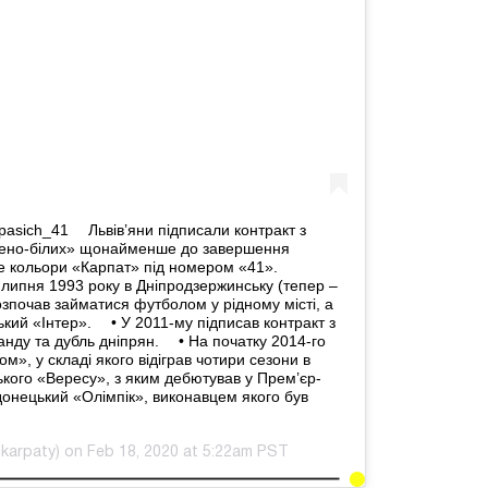
sich_41 ⠀ Львів’яни підписали контракт з
елено-білих» щонайменше до завершення
ме кольори «Карпат» під номером «41». ⠀
липня 1993 року в Дніпродзержинську (тепер –
Розпочав займатися футболом у рідному місті, а
кий «Інтер». ⠀ • У 2011-му підписав контракт з
нду та дубль дніпрян. ⠀ • На початку 2014-го
», у складі якого відіграв чотири сезони в
ького «Вересу», з яким дебютував у Прем’єр-
а донецький «Олімпік», виконавцем якого був
karpaty) on Feb 18, 2020 at 5:22am PST