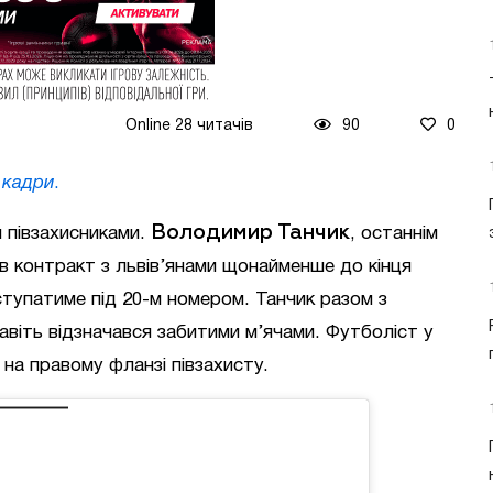
Online 28 читачів
90
0
 кадри
.
Володимир Танчик
 півзахисниками.
, останнім
в контракт з львів’янами щонайменше до кінця
ступатиме під 20-м номером. Танчик разом з
навіть відзначався забитими м’ячами. Футболіст у
 на правому фланзі півзахисту.