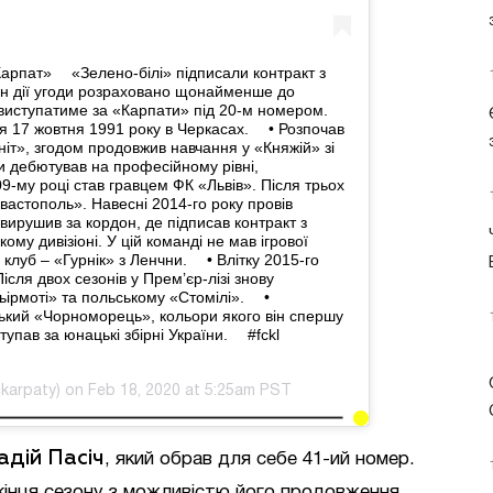
арпат» ⠀ «Зелено-білі» підписали контракт з
н дії угоди розраховано щонайменше до
 виступатиме за «Карпати» під 20-м номером. ⠀
17 жовтня 1991 року в Черкасах. ⠀ • Розпочав
т», згодом продовжив навчання у «Княжій» зі
и дебютував на професійному рівні,
09-му році став гравцем ФК «Львів». Після трьох
евастополь». Навесні 2014-го року провів
вирушив за кордон, де підписав контракт з
ому дивізіоні. У цій команді не мав ігрової
клуб – «Гурнік» з Ленчни. ⠀ • Влітку 2015-го
сля двох сезонів у Прем’єр-лізі знову
ірмоті» та польському «Стомілі». ⠀ •
кий «Чорноморець», кольори якого він спершу
тупав за юнацькі збірні України. ⠀ #fckl
karpaty) on Feb 18, 2020 at 5:25am PST
адій Пасіч
, який обрав для себе 41-ий номер.
 кінця сезону з можливістю його продовження.