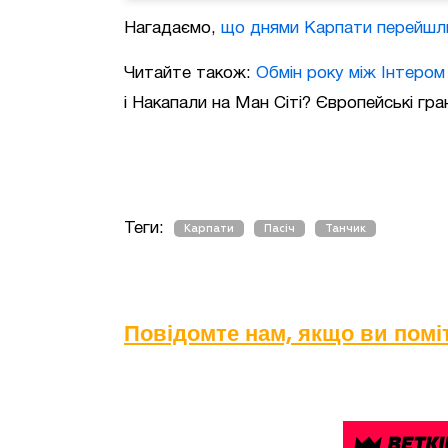
Нагадаємо,
що днями Карпати перейшли
Читайте також:
Обмін року між Інтером
і
Накапали на Ман Сіті? Європейські гра
Теги:
Карпати
Пасіч
Танчик
Повідомте нам, якщо ви пом