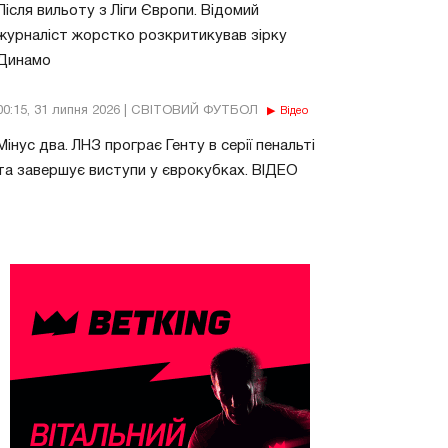
Після вильоту з Ліги Європи. Відомий
журналіст жорстко розкритикував зірку
Динамо
00:15, 31 липня 2026 | СВІТОВИЙ ФУТБОЛ
Відео
Мінус два. ЛНЗ програє Генту в серії пенальті
та завершує виступи у єврокубках. ВІДЕО