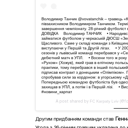
Володимир Танчик @vovatanchik – гравець «К
півзахисником Володимиром Танчиком. Термі
завершення чемпіонату. 28-річний футболіст
ДОВІДКА ⠀ Володимир ТАНЧИК ⠀ • Народився 
займатися футболом у черкаській ДЮСШ «Зені
Щасливого. Саме у складі команди з Київщин
виступаючи у Першій та Другій лігах. ⠀ • У 20
сезонів у львівській команді перебрався у «С
дебютний матч в УПЛ. ⠀ • Восени того ж року 
«Рухом» (Хожув), який грав в елітному польськ
практики, тому перебрався в інший польський 
підписав контракт з донецьким «Олімпіком». Пі
спробував сили за кордоном: в угорському «Дь
Попередньою командою футболіста був одесь
захищав в УПЛ, а потім і в Першій лізі. ⠀ • Вис
#новини_карпат
FC Karpaty Lviv
A post shared by
(@fc
Генн
Другим придбанням команди став
Угода з 26-річним гравцем укладена до