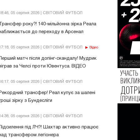
18:46, 05 серпня 2026 | СВІТОВИЙ ФУТБОЛ
Трансфер року?! 140-мільйонна зірка Реала
наближається до переходу в Арсенал
17:18, 05 серпня 2026 | СВІТОВИЙ ФУТБОЛ
Відео
Перший матч після допінг-скандалу! Мудрик
зіграв за Челсі проти Ювентуса. ВІДЕО
16:17, 05 серпня 2026 | СВІТОВИЙ ФУТБОЛ
Рекордний трансфер! Реал купує за шалені
гроші зірку з Бундесліги
14:38, 05 серпня 2026 | СВІТОВИЙ ФУТБОЛ
Підсилення під ЛЧ?! Шахтар активно працює
над трансфером легіонера