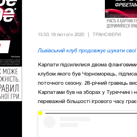
15:50, 18 лютого 2020
ТРАНСФЕРИ
Львівський клуб продовжує шукати свої
Карпати підсилилися двома фланговими
клубом якого був Чорноморець, підписа
поточного сезону. 28-річний гравець ви
Карпатами був на зборах у Туреччині і 
переважній більшості ігрового часу грає