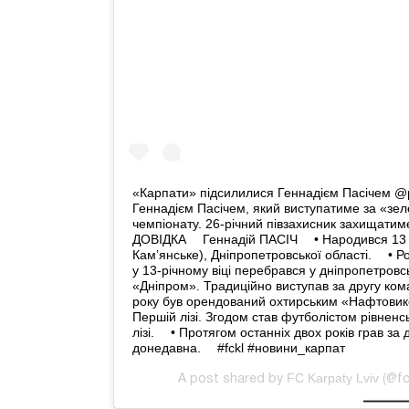
«Карпати» підсилилися Геннадієм Пасічем @pa
Геннадієм Пасічем, який виступатиме за «з
чемпіонату. 26-річний півзахисник захищати
ДОВІДКА ⠀ Геннадій ПАСІЧ ⠀ • Народився 13 
Кам’янське), Дніпропетровської області. ⠀ • 
у 13-річному віці перебрався у дніпропетровсь
«Дніпром». Традиційно виступав за другу кома
року був орендований охтирським «Нафтовиком
Першій лізі. Згодом став футболістом рівненс
лізі. ⠀ • Протягом останніх двох років грав з
донедавна. ⠀ #fckl #новини_карпат
FC Karpaty Lviv
A post shared by
(@fc