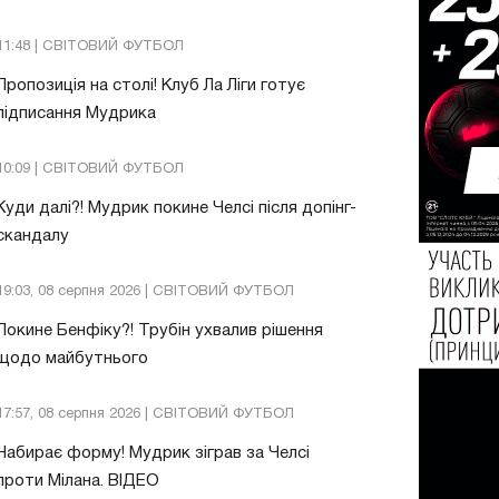
11:48 | СВІТОВИЙ ФУТБОЛ
Пропозиція на столі! Клуб Ла Ліги готує
підписання Мудрика
10:09 | СВІТОВИЙ ФУТБОЛ
Куди далі?! Мудрик покине Челсі після допінг-
скандалу
19:03, 08 серпня 2026 | СВІТОВИЙ ФУТБОЛ
Покине Бенфіку?! Трубін ухвалив рішення
щодо майбутнього
17:57, 08 серпня 2026 | СВІТОВИЙ ФУТБОЛ
Набирає форму! Мудрик зіграв за Челсі
проти Мілана. ВІДЕО