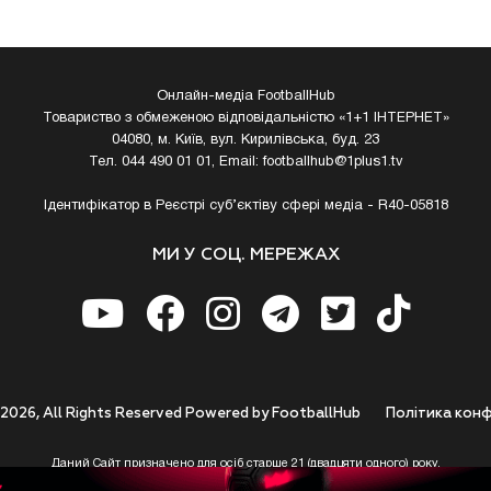
Онлайн-медіа FootballHub
Товариство з обмеженою відповідальністю «1+1 ІНТЕРНЕТ»
04080, м. Київ, вул. Кирилівська, буд. 23
Тел. 044 490 01 01, Email:
footballhub@1plus1.tv
Ідентифікатор в Реєстрі суб’єктіву сфері медіа - R40-05818
МИ У СОЦ. МЕРЕЖАХ
 2026, All Rights Reserved Powered by FootballHub
Полiтика конф
Даний Сайт призначено для осіб старше 21 (двадцяти одного) року.
 до використання https://footballhub.ua, Користувач цим підтверджує, що досяг 21-р