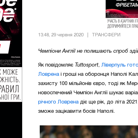
13:48, 29 червня 2020
ТРАНСФЕРИ
Чемпіони Англії не полишають спроб зд
Як повідомляє
Tuttosport
,
Ліверпуль гот
Ловрена
і гроші на оборонця Наполі Калі
захисту 100 мільйонів євро, тоді як Ме
новоспечений Чемпіон Англії шукає варіа
річного Ловрена
діє ще рік, до літа 202
зможе зацікавити босів Наполі.