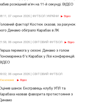
забив розкішний мʼяч на 11-й секунді. ВІДЕО
08:11, 07 серпня 2026 | ФУТБОЛ УКРАЇНИ
Відео
Головний фактор! Костюк сказав, за рахунок
чого Динамо обіграло Карабах в ЛК
21:56, 06 серпня 2026 | СВІТОВИЙ ФУТБОЛ
Відео
Перша перемога у сезоні. Динамо з голом
Пономаренка б'є Карабах у Лізі конференцій.
ВІДЕО
09:02, 06 серпня 2026 | СВІТОВИЙ ФУТБОЛ
Ексклюзив
Відео
Оцінив шанси. Ексгравець клубу УПЛ та
Карабаха назвав фаворита протистояння з
Динамо