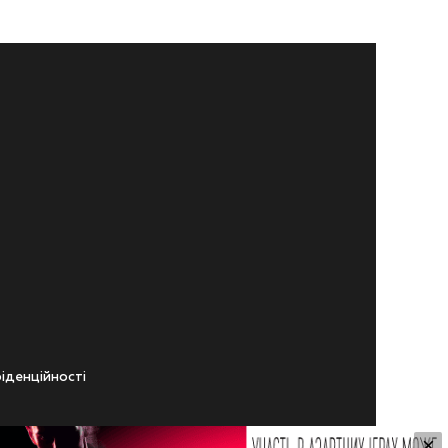
iденцiйностi
×
ічного віку.