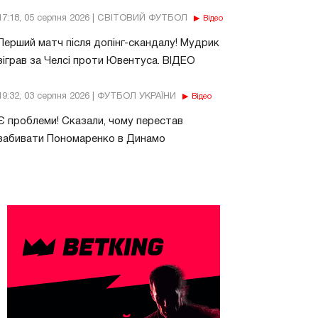
17:18, 05 серпня 2026 | СВІТОВИЙ ФУТБОЛ
Відео
Перший матч після допінг-скандалу! Мудрик
зіграв за Челсі проти Ювентуса. ВІДЕО
19:32, 03 серпня 2026 | ФУТБОЛ УКРАЇНИ
Відео
Є проблеми! Сказали, чому перестав
забивати Пономаренко в Динамо