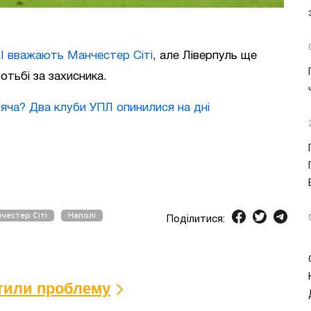
І вважають Манчестер Сіті
, але Ліверпуль ще
отьбі за захисника.
яча? Два клуби УПЛ опинилися на дні
честер Сіті
Наполі
Поділитися:
ітили проблему