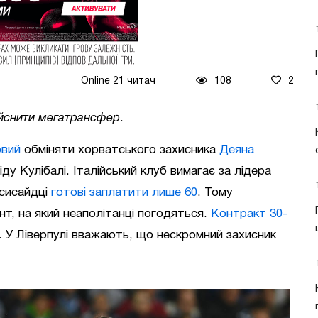
Online 21 читач
108
2
ійснити мегатрансфер
.
овий
обміняти хорватського захисника
Деяна
ду Кулібалі. Італійський клуб вимагає за лідера
рсисайдці
готові заплатити лише 60
. Тому
нт, на який неаполітанці погодяться.
Контракт 30-
1. У Ліверпулі вважають, що нескромний захисник