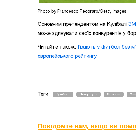
Photo by Francesco Pecoraro/Getty Images
Основним претендентом на Кулібалі
ЗМ
може здивувати своїх конкурентів у бор
Читайте також:
Грають у футбол без м’
європейського рейтингу
Теги:
Кулібалі
Ліверпуль
Ловрен
Ман
Повідомте нам, якщо ви пом