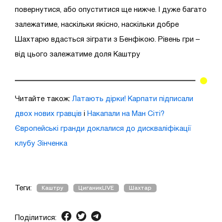
повернутися, або опуститися ще нижче. І дуже багато
залежатиме, наскільки якісно, наскільки добре
Шахтарю вдасться зіграти з Бенфікою. Рівень гри –
від цього залежатиме доля Каштру
Читайте також:
Латають дірки! Карпати підписали
двох нових гравців
і
Накапали на Ман Сіті?
Європейські гранди доклалися до дискваліфікації
клубу Зінченка
Теги:
Каштру
ЦиганикLIVE
Шахтар
Поділитися: