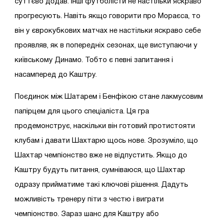
суттєво додав. Інші футболісти не настільки яскраво
прогресують. Навіть якщо говорити про Мораєса, то
він у єврокубкових матчах не настільки яскраво себе
проявляв, як в попередніх сезонах, ще виступаючи у
київському Динамо. Тобто є певні запитання і
насамперед до Каштру.
Поєдинок між Шатарем і Бенфікою стане лакмусовим
папірцем для цього спеціаліста. Ця гра
продемонструє, наскільки він готовий протистояти
клубам і давати Шахтарю щось нове. Зрозуміло, що
Шахтар чемпіонство вже не відпустить. Якщо до
Каштру будуть питання, сумніваюся, що Шахтар
одразу прийматиме такі ключові рішення. Дадуть
можливість тренеру піти з честю і виграти
чемпіонство. Зараз шанс для Каштру або