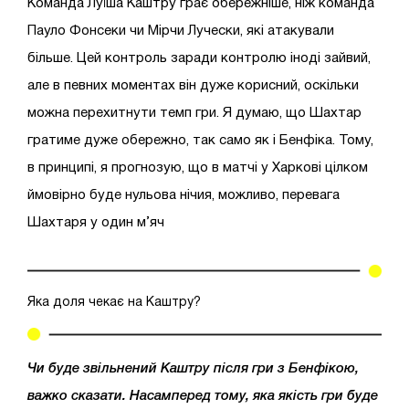
Команда Луїша Каштру грає обережніше, ніж команда
Пауло Фонсеки чи Мірчи Лучески, які атакували
більше. Цей контроль заради контролю іноді зайвий,
але в певних моментах він дуже корисний, оскільки
можна перехитнути темп гри. Я думаю, що Шахтар
гратиме дуже обережно, так само як і Бенфіка. Тому,
в принципі, я прогнозую, що в матчі у Харкові цілком
ймовірно буде нульова нічия, можливо, перевага
Шахтаря у один м’яч
Яка доля чекає на Каштру?
Чи буде звільнений Каштру після гри з Бенфікою,
важко сказати. Насамперед тому, яка якість гри буде