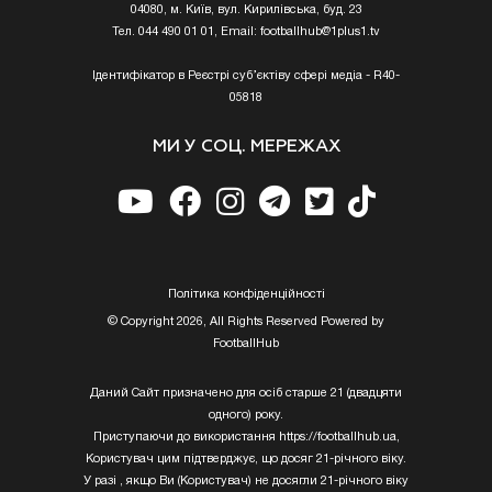
04080, м. Київ, вул. Кирилівська, буд. 23
Тел. 044 490 01 01, Email:
footballhub@1plus1.tv
Ідентифікатор в Реєстрі суб’єктіву сфері медіа - R40-
05818
МИ У СОЦ. МЕРЕЖАХ
Полiтика конфiденцiйностi
© Copyright 2026, All Rights Reserved Powered by
FootballHub
Даний Сайт призначено для осіб старше 21 (двадцяти
одного) року.
Приступаючи до використання https://footballhub.ua,
Користувач цим підтверджує, що досяг 21-річного віку.
У разі , якщо Ви (Користувач) не досягли 21-річного віку