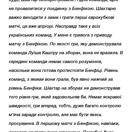
не провалитися у поєдинку з Бенфікою. Шахтарю
важко виходити з зими і грати перші єврокубкові
матчі, це вже апріорі. Насправді таке у всіх
українських команд. У мене є тривога з приводу
матчу з Бенфікою. По якості гри, яку демонструвала
команда Луїша Каштру на зборах, вона не вразила. В
середині команди немає самого розуміння,
наскільки вона готова протистояти Бенфіці. Рівень
команд, з якими вони грали, був явно нижчий за
рівень Бенфіки. Шахтар на зборах не демонстрував
того рівня гри, який задовольняв би. Немає яскравої
швидкості, гри вперед, тобто, дуже багато контролю
м’яча заради контролю, але має бути якесь
просування. В першому матчі з Бенфікою, навпаки,