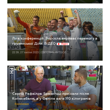
Ліга конференцій. Ворскла вириває перемогу в
грузинської Діли. ВІДЕО
Відео
22:39, 27 липня 2023 | СВІТОВИЙ ФУТБОЛ
Сергій Рафаїлов: Бразильці приїхали після
Копакабани, а у Феліпе вага 110 кілограмів
Ексклюзив
17:30, 27 липня 2019