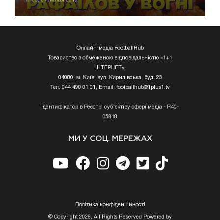
Онлайн-медіа FootballHub
Товариство з обмеженою відповідальністю «1+1
ІНТЕРНЕТ»
04080, м. Київ, вул. Кирилівська, буд. 23
Тел. 044 490 01 01, Email:
footballhub@1plus1.tv
Ідентифікатор в Реєстрі суб’єктіву сфері медіа - R40-
05818
МИ У СОЦ. МЕРЕЖАХ
Полiтика конфiденцiйностi
© Copyright 2026, All Rights Reserved Powered by