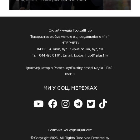
Онлайн-медіа FootballHub
Товариство з обмеженою відповідальністю «1+1
ІНТЕРНЕТ»
04080, м. Київ, вул. Кирилівська, буд. 23
Тел. 044 490 01 01, Email:
footballhub@1plus1.tv
Ідентифікатор в Реєстрі суб’єктіву сфері медіа - R40-
05818
МИ У СОЦ. МЕРЕЖАХ
Полiтика конфiденцiйностi
© Copyright 2026, All Rights Reserved Powered by