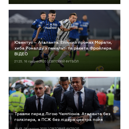
Ювентус – Аталанта. Епічний промах Морати,
хиба Роналду з пенальті та ракета Фройлера.
ВІДЕО
21:25, 16 грудня 2020 | СВІТОВИЙ ФУТБОЛ
Травми перед Лігою Чемпіонів. Аталанта без
голкіпера, а ПСЖ без лідера центра поля
19:43, 08 серпня 2020 | СВІТОВИЙ ФУТБОЛ