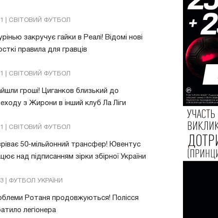
01 | СВІТОВИЙ ФУТБОЛ
рінью закручує гайки в Реалі! Відомі нові
сткі правила для гравців
31 | СВІТОВИЙ ФУТБОЛ
йшли гроші! Циганков близький до
еходу з Жирони в інший клуб Ла Ліги
21 | СВІТОВИЙ ФУТБОЛ
ріває 50-мільйонний трансфер! Ювентус
цює над підписанням зірки збірної України
53 | ФУТБОЛ УКРАЇНИ
облеми Ротаня продовжуються! Полісся
атило легіонера