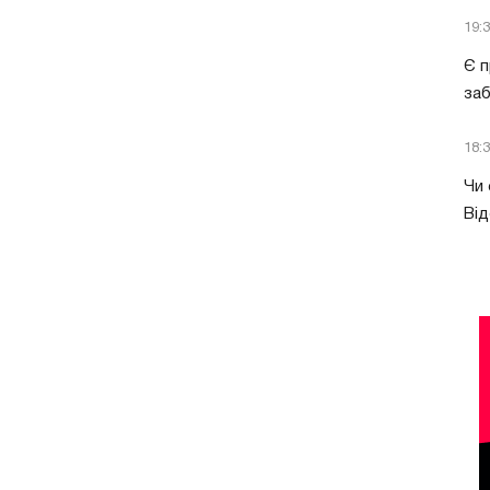
19:
Є п
за
18:
Чи 
Від