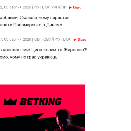
32, 03 серпня 2026 | ФУТБОЛ УКРАЇНИ
Відео
роблеми! Сказали, чому перестав
бивати Пономаренко в Динамо
37, 03 серпня 2026 | СВІТОВИЙ ФУТБОЛ
Відео
є конфлікт між Циганковим та Жироною?!
омо, чому не грає українець