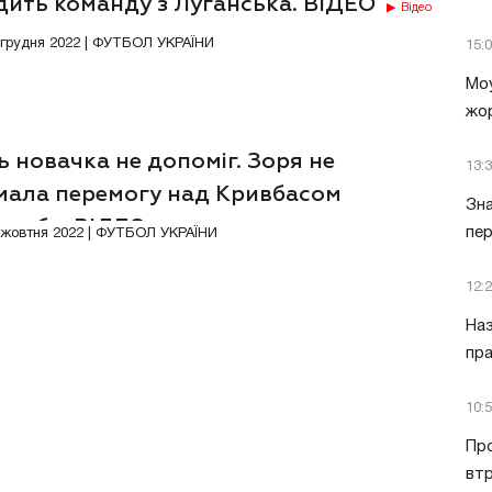
дить команду з Луганська. ВІДЕО
Відео
1 грудня 2022 | ФУТБОЛ УКРАЇНИ
15:
Моу
жор
 новачка не допоміг. Зоря не
13:
мала перемогу над Кривбасом
Зна
идуба. ВІДЕО
пер
Відео
2 жовтня 2022 | ФУТБОЛ УКРАЇНИ
12:
Наз
пра
10:
Пр
втр