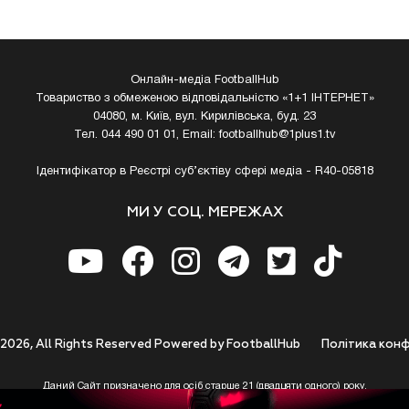
Онлайн-медіа FootballHub
Товариство з обмеженою відповідальністю «1+1 ІНТЕРНЕТ»
04080, м. Київ, вул. Кирилівська, буд. 23
Тел. 044 490 01 01, Email:
footballhub@1plus1.tv
Ідентифікатор в Реєстрі суб’єктіву сфері медіа - R40-05818
МИ У СОЦ. МЕРЕЖАХ
 2026, All Rights Reserved Powered by FootballHub
Полiтика конф
Даний Сайт призначено для осіб старше 21 (двадцяти одного) року.
 до використання https://footballhub.ua, Користувач цим підтверджує, що досяг 21-р