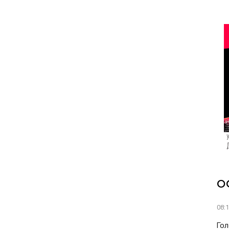
О
08:
Гол