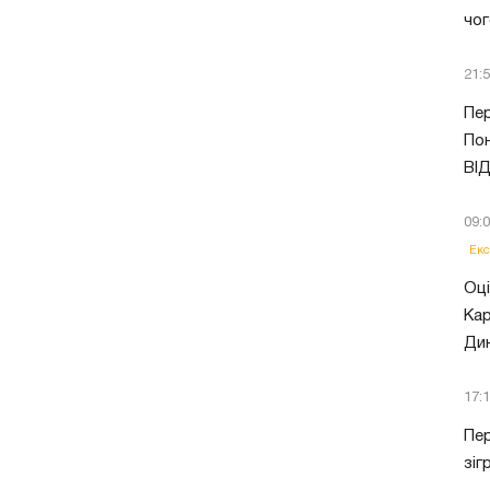
чог
21:
Пер
Пон
ВІ
09:
Екс
Оці
Кар
Ди
17:
Пер
зіг