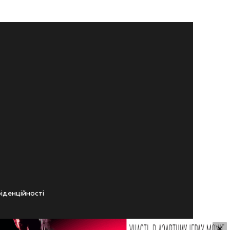
iденцiйностi
×
ічного віку.