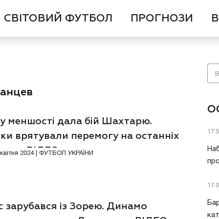
СВІТОВИЙ ФУТБОЛ
ПРОГНОЗИ
В
ханцев
О
у меншості дала бій Шахтарю.
17:
ки врятували перемогу на останніх
инах. ВІДЕО
Наб
Відео
8 квітня 2024 | ФУТБОЛ УКРАЇНИ
про
17:
Бар
 зарубався із Зорею. Динамо
кат