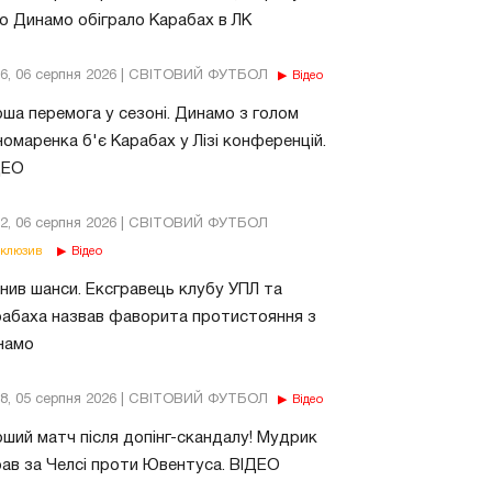
о Динамо обіграло Карабах в ЛК
56, 06 серпня 2026 | СВІТОВИЙ ФУТБОЛ
Відео
ша перемога у сезоні. Динамо з голом
омаренка б'є Карабах у Лізі конференцій.
ДЕО
02, 06 серпня 2026 | СВІТОВИЙ ФУТБОЛ
клюзив
Відео
нив шанси. Ексгравець клубу УПЛ та
абаха назвав фаворита протистояння з
намо
18, 05 серпня 2026 | СВІТОВИЙ ФУТБОЛ
Відео
ший матч після допінг-скандалу! Мудрик
рав за Челсі проти Ювентуса. ВІДЕО