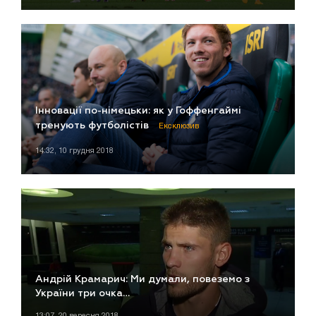
Інновації по-німецьки: як у Гоффенгаймі
тренують футболістів
Ексклюзив
14:32, 10 грудня 2018
Андрій Крамарич: Ми думали, повеземо з
України три очка…
13:07, 20 вересня 2018