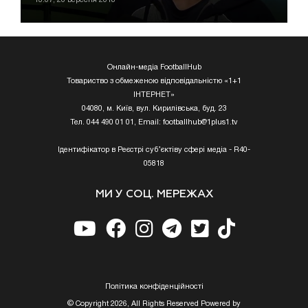
Онлайн-медіа FootballHub
Товариство з обмеженою відповідальністю «1+1
ІНТЕРНЕТ»
04080, м. Київ, вул. Кирилівська, буд. 23
Тел. 044 490 01 01, Email:
footballhub@1plus1.tv
Ідентифікатор в Реєстрі суб’єктіву сфері медіа - R40-
05818
МИ У СОЦ. МЕРЕЖАХ
Полiтика конфiденцiйностi
© Copyright 2026, All Rights Reserved Powered by