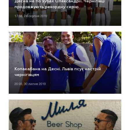
Десна не по зубах Олександрії. Чернігівці
продовжують рекордну серію
17:58, 24 серпня 2019
Копакабана на Десні. Львів псує настрій
чернігівцям
20:05, 30 липня 2019