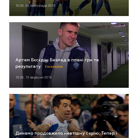
16:00, 02 листопада 2019
Артем Бєсєдін: Безлад в плані гри та
результату
Ексклюзив
19:06, 15 вересня 2019
Динамо продовжило невтішну серію: Тепер і