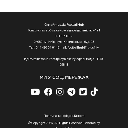
Онлайн-медіа FootballHub
Товариство з обмеженою відповідальністю «1+1
ІНТЕРНЕТ»
04080, м. Київ, вул. Кирилівська, буд. 23
Тел. 044 490 01 01, Email:
footballhub@1plus1.tv
Ідентифікатор в Реєстрі суб’єктіву сфері медіа - R40-
05818
МИ У СОЦ. МЕРЕЖАХ
Полiтика конфiденцiйностi
© Copyright 2026, All Rights Reserved Powered by