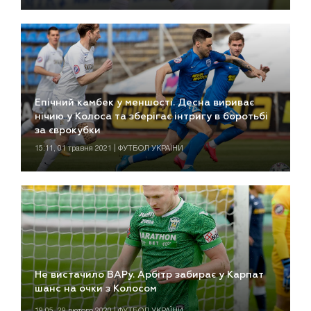
Епічний камбек у меншості. Десна вириває
нічию у Колоса та зберігає інтригу в боротьбі
за єврокубки
15:11, 01 травня 2021 | ФУТБОЛ УКРАЇНИ
Не вистачило ВАРу. Арбітр забирає у Карпат
шанс на очки з Колосом
19:05, 29 лютого 2020 | ФУТБОЛ УКРАЇНИ