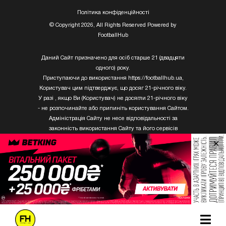
Полiтика конфiденцiйностi
© Copyright 2026, All Rights Reserved Powered by
FootballHub
Даний Сайт призначено для осіб старше 21 (двадцяти
одного) року.
Приступаючи до використання https://footballhub.ua,
Користувач цим підтверджує, що досяг 21-річного віку.
У разі , якщо Ви (Користувач) не досягли 21-річного віку
- не розпочинайте або припиніть користування Сайтом.
Адміністрація Сайту не несе відповідальності за
законність використання Сайту та його сервісів
Користувачем, який не досяг 21-річного віку.
×
Твори Getty Images, що розміщені на сайті, не можуть
бути використані третіми особами без письмового
дозволу ТОВ «ГЛОБАЛ ІМІДЖЕС ЮКРЕЙН.