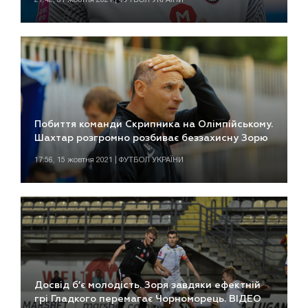
Побиття команди Скрипника на Олімпійському.
Шахтар розгромно розбиває беззахисну Зорю
17:56, 15 жовтня 2021 | ФУТБОЛ УКРАЇНИ
Досвід б’є молодість. Зоря завдяки ефектній
грі Гладкого перемагає Чорноморець. ВІДЕО