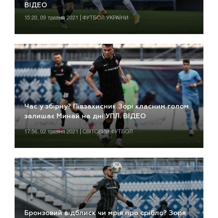
ВІДЕО
15:20, 09 травня 2021 | ФУТБОЛ УКРАЇНИ
Час у збірну? Півзахисник Зорі класним голом
залишає Минай на дні УПЛ. ВІДЕО
17:56, 02 травня 2021 | СВІТОВИЙ ФУТБОЛ
Бронзовий відблиск чи мрія про срібло? Зоря