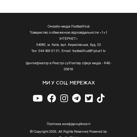
Онлайн-медіа FootballHub
Товариство з обмеженою відповідальністю «1+1
ІНТЕРНЕТ»
04080, м. Київ, вул. Кирилівська, буд. 23
Тел. 044 490 01 01, Email:
footballhub@1plus1.tv
Ідентифікатор в Реєстрі суб’єктіву сфері медіа - R40-
05818
МИ У СОЦ. МЕРЕЖАХ
Полiтика конфiденцiйностi
© Copyright 2026, All Rights Reserved Powered by