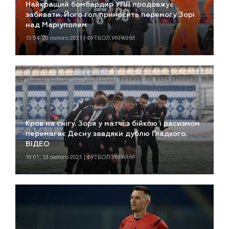
Найкращий бомбардир УПЛ продовжує
забивати. Його гол приносить перемогу Зорі
над Маріуполем
15:54, 20 лютого 2021 | ФУТБОЛ УКРАЇНИ
Кров на снігу. Зоря у матчі з бійкою і расизмом
перемагає Десну завдяки дублю Гладкого.
ВІДЕО
16:01, 13 лютого 2021 | ФУТБОЛ УКРАЇНИ