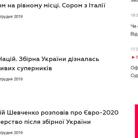
за
м на рівному місці. Сором з Італії
18:
 грудня 2019
Чи 
Від
17:
В
Націй. Збірна України дізналась
ивих суперників
Офі
Сур
 грудня 2019
ій Шевченко розповів про Євро-2020
нерство після збірної України
 грудня 2019