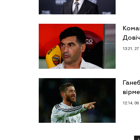
Кома
Дові
13:21, 2
Ганеб
вірм
12:14, 0