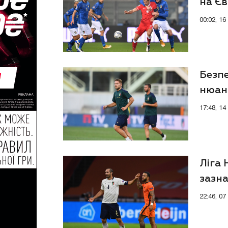
на Є
00:02, 1
Безпе
нюанс
важл
17:48, 1
Ліга 
зазн
22:46, 0