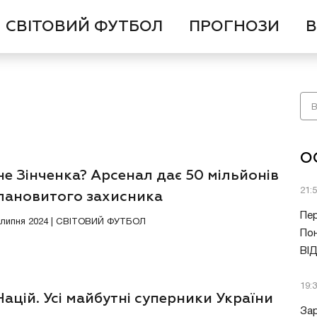
СВІТОВИЙ ФУТБОЛ
ПРОГНОЗИ
В
О
е Зінченка? Арсенал дає 50 мільйонів
21:
алановитого захисника
Пер
3 липня 2024 | СВІТОВИЙ ФУТБОЛ
Пон
ВІ
19:
Націй. Усі майбутні суперники України
Зар