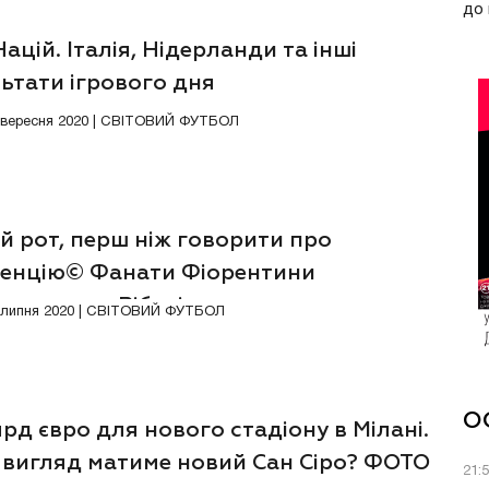
до 
Націй. Італія, Нідерланди та інші
ьтати ігрового дня
4 вересня 2020 | СВІТОВИЙ ФУТБОЛ
й рот, перш ніж говорити про
енцію© Фанати Фіорентини
тикували Рібері
7 липня 2020 | СВІТОВИЙ ФУТБОЛ
О
рд євро для нового стадіону в Мілані.
 вигляд матиме новий Сан Сіро? ФОТО
21: