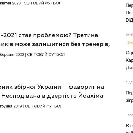
8 квітня 2020 | СВІТОВИЙ ФУТБОЛ
Пер
Пон
ВІ
-2021 стає проблемою? Третина
09:
Екс
иків може залишитися без тренерів,
 них Україна
Оці
9 березня 2020 | СВІТОВИЙ ФУТБОЛ
Кар
Ди
17:
ник збірної України – фаворит на
Пер
 Несподівана відвертість Йоахіма
зіг
а
3 грудня 2019 | СВІТОВИЙ ФУТБОЛ
19:
Є п