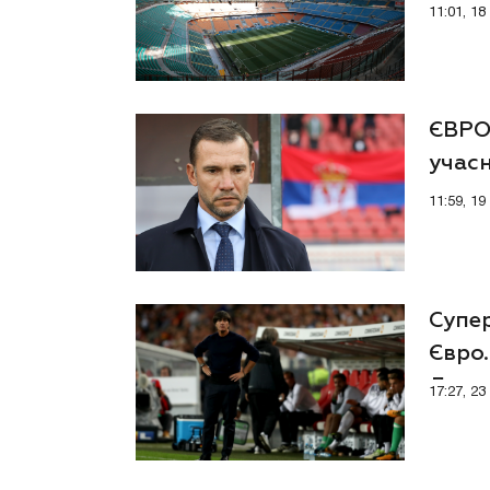
11:01, 1
ЄВРО
учасн
серед
11:59, 1
Супер
Євро.
Льов
17:27, 2