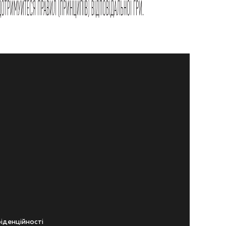
iденцiйностi