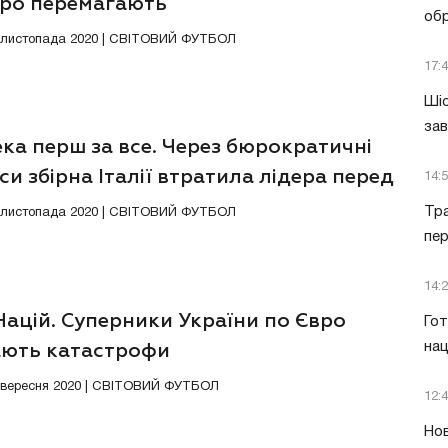
вро перемагають
обр
6 листопада 2020 | СВІТОВИЙ ФУТБОЛ
17:
Шіс
за
ка перш за все. Через бюрократичні
и збірна Італії втратила лідера перед
14:
ивими матчами
Тра
4 листопада 2020 | СВІТОВИЙ ФУТБОЛ
пе
14:
Націй. Суперники України по Євро
Гот
нац
ають катастрофи
7 вересня 2020 | СВІТОВИЙ ФУТБОЛ
12:
Нов