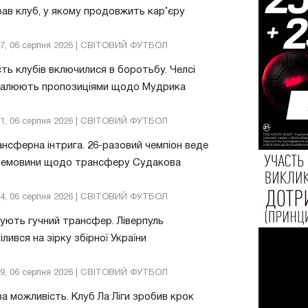
ав клуб, у якому продовжить кар’єру
47, 06 серпня 2026 | СВІТОВИЙ ФУТБОЛ
ть клубів включилися в боротьбу. Челсі
валюють пропозиціями щодо Мудрика
51, 06 серпня 2026 | СВІТОВИЙ ФУТБОЛ
нсферна інтрига. 26-разовий чемпіон веде
ремовини щодо трансферу Судакова
24, 06 серпня 2026 | СВІТОВИЙ ФУТБОЛ
ують гучний трансфер. Ліверпуль
ілився на зірку збірної України
49, 06 серпня 2026 | СВІТОВИЙ ФУТБОЛ
а можливість. Клуб Ла Ліги зробив крок