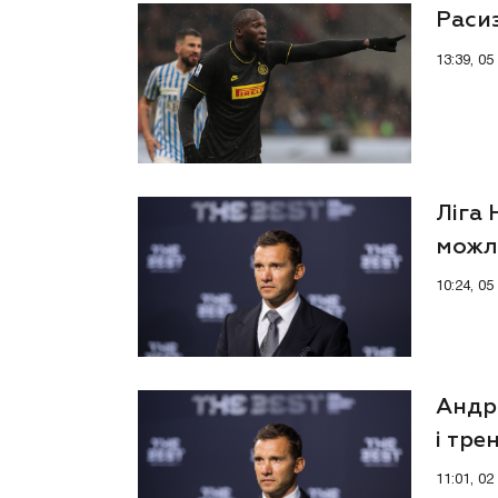
Расиз
13:39, 05
Ліга 
можл
10:24, 05
Андр
і тре
11:01, 02