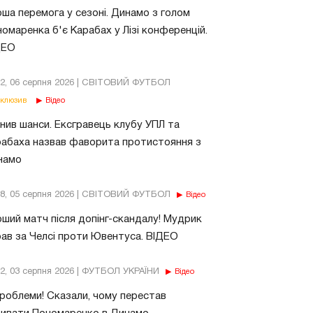
ша перемога у сезоні. Динамо з голом
омаренка б'є Карабах у Лізі конференцій.
ДЕО
02, 06 серпня 2026 | СВІТОВИЙ ФУТБОЛ
клюзив
Відео
нив шанси. Ексгравець клубу УПЛ та
абаха назвав фаворита протистояння з
намо
18, 05 серпня 2026 | СВІТОВИЙ ФУТБОЛ
Відео
ший матч після допінг-скандалу! Мудрик
рав за Челсі проти Ювентуса. ВІДЕО
32, 03 серпня 2026 | ФУТБОЛ УКРАЇНИ
Відео
роблеми! Сказали, чому перестав