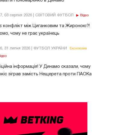
бивати Пономаренко в Динамо
37, 03 серпня 2026 | СВІТОВИЙ ФУТБОЛ
Відео
є конфлікт між Циганковим та Жироною?!
омо, чому не грає українець
26, 31 липня 2026 | ФУТБОЛ УКРАЇНИ
Ексклюзив
ідео
ційна інформація! У Динамо сказали, чому
кіс зіграв замість Нещерета проти ПАОКа