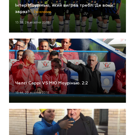
Інтер Моурінью, який виграв требл. Де вони
зараз?
Ексклюзив
15:18, 24 жовтня 2018
Челсі Саррі VS МЮ Моурінью. 2:2
15:44, 20 жовтня 2018