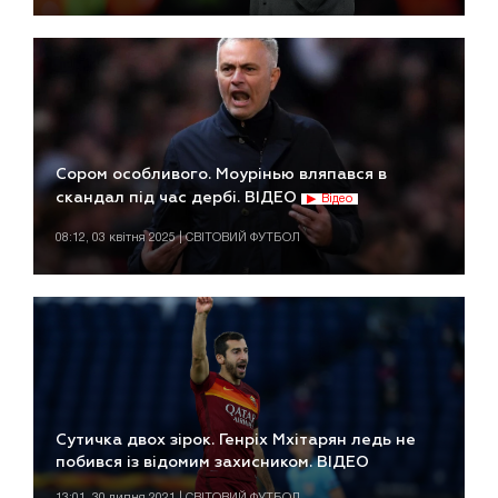
Сором особливого. Моурінью вляпався в
скандал під час дербі. ВІДЕО
Відео
08:12, 03 квітня 2025 | СВІТОВИЙ ФУТБОЛ
Сутичка двох зірок. Генріх Мхітарян ледь не
побився із відомим захисником. ВІДЕО
13:01, 30 липня 2021 | СВІТОВИЙ ФУТБОЛ