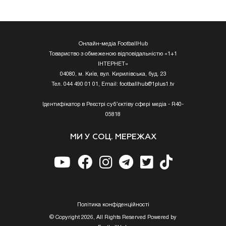
Онлайн-медіа FootballHub
Товариство з обмеженою відповідальністю «1+1
ІНТЕРНЕТ»
04080, м. Київ, вул. Кирилівська, буд. 23
Тел. 044 490 01 01, Email:
footballhub@1plus1.tv
Ідентифікатор в Реєстрі суб’єктіву сфері медіа - R40-
05818
МИ У СОЦ. МЕРЕЖАХ
Полiтика конфiденцiйностi
© Copyright 2026, All Rights Reserved Powered by