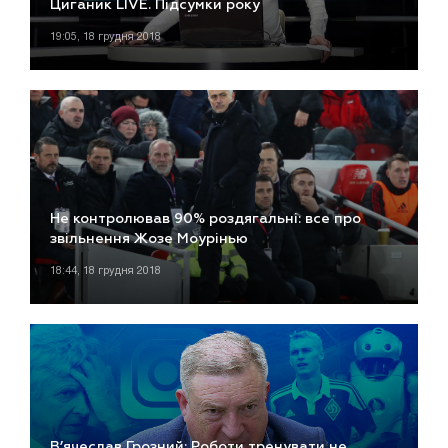
Циганик LIVE. Підсумки року
19:05, 18 грудня 2018
Не контролював 90% роздягальні: все про
звільнення Жозе Моурінью
18:44, 18 грудня 2018
В’ячеслав Грозний: Роботи тренувати не