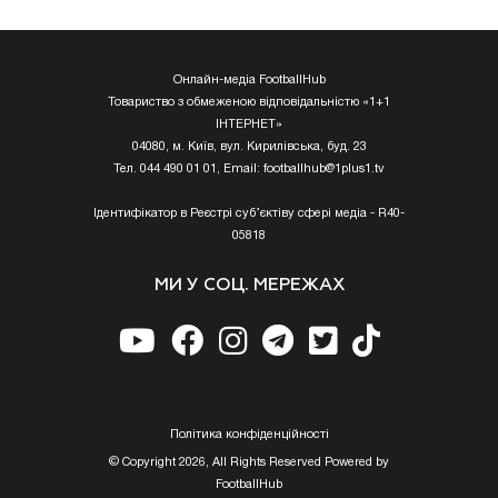
Онлайн-медіа FootballHub
Товариство з обмеженою відповідальністю «1+1
ІНТЕРНЕТ»
04080, м. Київ, вул. Кирилівська, буд. 23
Тел. 044 490 01 01, Email:
footballhub@1plus1.tv
Ідентифікатор в Реєстрі суб’єктіву сфері медіа - R40-
05818
МИ У СОЦ. МЕРЕЖАХ
Полiтика конфiденцiйностi
© Copyright 2026, All Rights Reserved Powered by
FootballHub