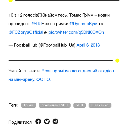
10 з 12 голосів💥Знайомтесь, Томас Грімм – новий
президент
#УПЛ
Без пітримки
@DynamoKyiv
та
@FCZoryaOfficial
🔥
pic.twitter.com/q5DNl6OXOn
— FootballHub (@FootballHub_Ua)
April 6, 2018
Читайте також:
Реал проміняє легендарний стадіон
на міні-арену. ФОТО.
Теги:
Грімм
президент УПЛ
УПЛ
Шевченко
Поділитися: