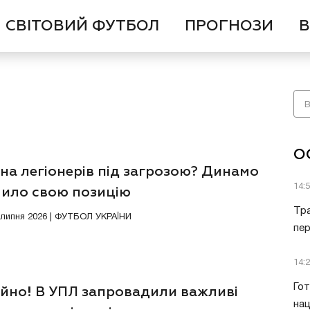
СВІТОВИЙ ФУТБОЛ
ПРОГНОЗИ
В
О
 на легіонерів під загрозою? Динамо
14:
чило свою позицію
Тра
7 липня 2026 | ФУТБОЛ УКРАЇНИ
пе
14:
Гот
ійно! В УПЛ запровадили важливі
нац