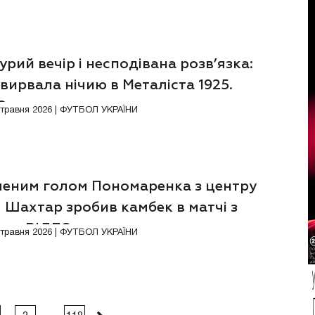
рий вечір і несподівана розв’язка:
вирвала нічию в Металіста 1925.
ЕО
Відео
9 травня 2026 | ФУТБОЛ УКРАЇНИ
леним голом Пономаренка з центру
 Шахтар зробив камбек в матчі з
мо. ВІДЕО
Відео
3 травня 2026 | ФУТБОЛ УКРАЇНИ