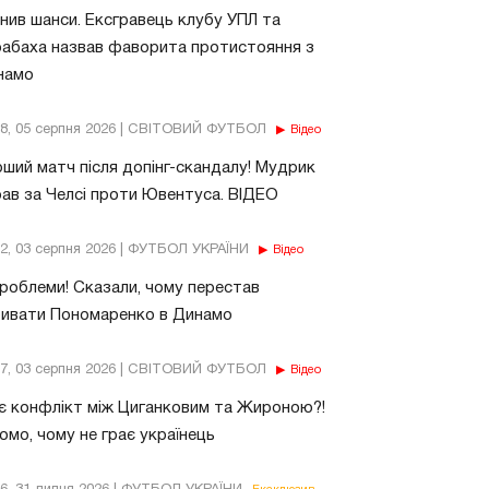
нив шанси. Ексгравець клубу УПЛ та
абаха назвав фаворита протистояння з
намо
18, 05 серпня 2026 | СВІТОВИЙ ФУТБОЛ
Відео
ший матч після допінг-скандалу! Мудрик
рав за Челсі проти Ювентуса. ВІДЕО
32, 03 серпня 2026 | ФУТБОЛ УКРАЇНИ
Відео
роблеми! Сказали, чому перестав
бивати Пономаренко в Динамо
37, 03 серпня 2026 | СВІТОВИЙ ФУТБОЛ
Відео
є конфлікт між Циганковим та Жироною?!
омо, чому не грає українець