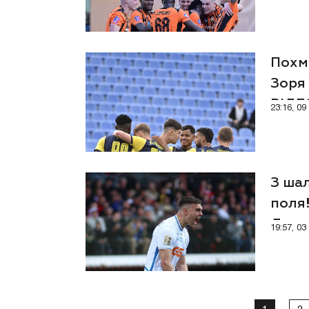
Похму
Зоря 
ВІД
23:16, 0
З ша
поля!
Дина
19:57, 0