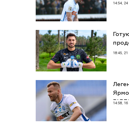
14:54, 2
Готу
прод
18:45, 2
Леге
Ярмол
ВІД
14:58, 1