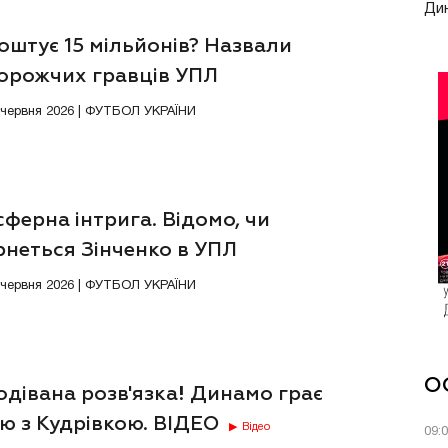
Дин
оштує 15 мільйонів? Назвали
орожчих гравців УПЛ
4 червня 2026 | ФУТБОЛ УКРАЇНИ
ферна інтрига. Відомо, чи
рнеться Зінченко в УПЛ
1 червня 2026 | ФУТБОЛ УКРАЇНИ
О
дівана розв'язка! Динамо грає
ю з Кудрівкою. ВІДЕО
Відео
09: