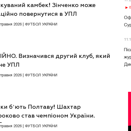
17:
ікуваний камбек! Зінченко може
В
аційно повернутися в УПЛ
Офі
3 травня 2026 | ФУТБОЛ УКРАЇНИ
Сур
11:
Піс
ІЙНО. Визначився другий клуб, який
жур
не УПЛ
Ди
2 травня 2026 | ФУТБОЛ УКРАЇНИ
ики бʼють Полтаву! Шахтар
роково став чемпіоном України.
ЕО
Відео
0 травня 2026 | ФУТБОЛ УКРАЇНИ