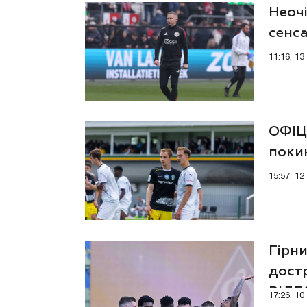
Неоч
сенс
11:16, 1
ОФІЦ
поки
15:57, 1
Гірн
дост
ВІД
17:26, 1