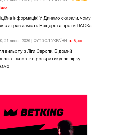
26, 31 липня 2026 | ФУТБОЛ УКРАЇНИ
Ексклюзив
ідео
ційна інформація! У Динамо сказали, чому
кіс зіграв замість Нещерета проти ПАОКа
10, 31 липня 2026 | ФУТБОЛ УКРАЇНИ
Відео
ля вильоту з Ліги Європи. Відомий
наліст жорстко розкритикував зірку
намо