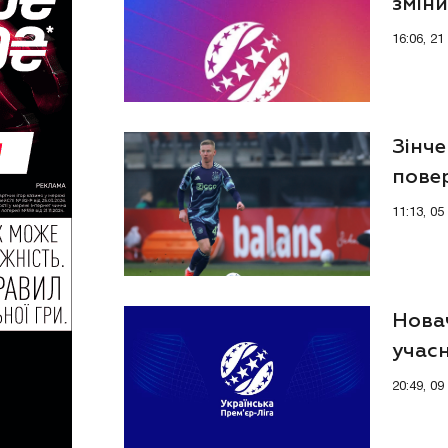
зміни
16:06, 2
Зінче
повер
11:13, 0
Новач
учас
20:49, 0