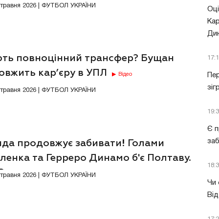
4 травня 2026 | ФУТБОЛ УКРАЇНИ
Оці
Кар
Ди
ють повноцінний трансфер? Бущан
17:
овжить кар’єру в УПЛ
Пер
Відео
зіг
1 травня 2026 | ФУТБОЛ УКРАЇНИ
19:
Є п
за
нда продовжує забивати! Голами
енка та Герреро Динамо б'є Полтаву.
18:
ЕО
Відео
6 травня 2026 | ФУТБОЛ УКРАЇНИ
Чи 
Від