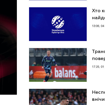
Хто к
найд
13:06, 0
Транс
пове
17:25, 0
Неспо
внічи