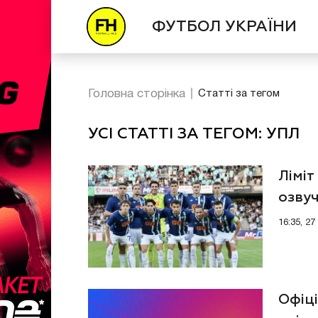
ФУТБОЛ УКРАЇНИ
Головна сторінка
Статті за тегом
УСІ СТАТТІ ЗА ТЕГОМ: УПЛ
Ліміт
озву
16:35, 2
Офіц