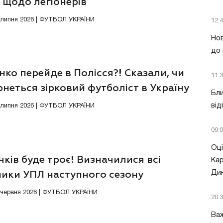
 щодо легіонерів
1 липня 2026 | ФУТБОЛ УКРАЇНИ
12:
Нов
до 
нко перейде в Полісся?! Сказали, чи
11:
неться зірковий футболіст в Україну
Бли
від
5 липня 2026 | ФУТБОЛ УКРАЇНИ
09:
Оці
ків буде троє! Визначилися всі
Кар
Ди
ники УПЛ наступного сезону
9 червня 2026 | ФУТБОЛ УКРАЇНИ
20:
Важ