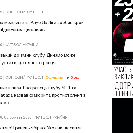
49 | СВІТОВИЙ ФУТБОЛ
а можливість. Клуб Ла Ліги зробив крок
підписання Циганкова
30 | ФУТБОЛ УКРАЇНИ
зький до зміни клубу. Динамо може
пустити ще одного гравця
02 | СВІТОВИЙ ФУТБОЛ
Ексклюзив
Відео
нив шанси. Ексгравець клубу УПЛ та
абаха назвав фаворита протистояння з
намо
39, 05 серпня 2026 | ФУТБОЛ УКРАЇНИ
ливо! Гравець збірної України підсилив