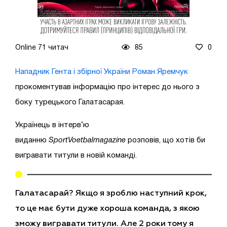
Online 71 читач
85
0
Нападник Гента і збірної України Роман Яремчук
прокоментував інформацію про інтерес до нього з
боку турецького Галатасарая.
Українець в інтерв’ю
виданню
SportVoetbalmagazine
розповів, що хотів би
вигравати титули в новій команді.
Галатасарай? Якщо я зроблю наступний крок,
то це має бути дуже хороша команда, з якою
зможу вигравати титули. Але 2 роки тому я