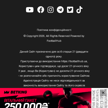
Полiтика конфiденцiйностi
© Copyright 2026, All Rights Reserved Powered by
FootballHub
Даний Сайт призначено для осіб старше 21 (двадцяти
одного) року.
Приступаючи до використання https://footballhub.ua,
Користувач цим підтверджує, що досяг 21-річного віку.
У разі , якщо Ви (Користувач) не досягли 21-річного віку
- не розпочинайте або припиніть користування Сайтом.
Адміністрація Сайту не несе відповідальності за
законність використання Сайту та його сервісів
Користувачем, який не досяг 21-річного віку.
×
Твори Getty Images, що розміщені на сайті, не можуть
бути використані третіми особами без письмового