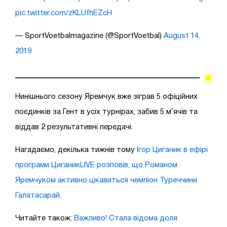
pic.twitter.com/zKLUfhEZcH
— SportVoetbalmagazine (@SportVoetbal)
August 14,
2019
Нинішнього сезону Яремчук вже зіграв 5 офіційних
поєдинків за Гент в усіх турнірах, забив 5 м’ячів та
віддав 2 результативні передачі.
Нагадаємо, декілька тижнів тому
Ігор Циганик в ефірі
програми ЦиганикLIVE розповів, що Романом
Яремчуком активно цікавиться чемпіон Туреччини
Галатасарай
.
Читайте також:
Важливо! Стала відома доля