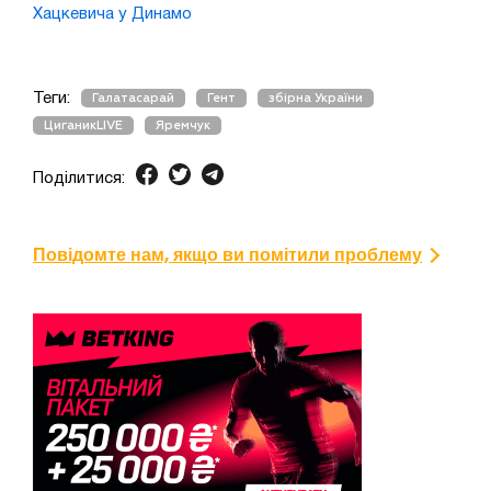
Хацкевича у Динамо
Теги:
Галатасарай
Гент
збірна України
ЦиганикLIVE
Яремчук
Поділитися:
Повідомте нам, якщо ви помітили проблему