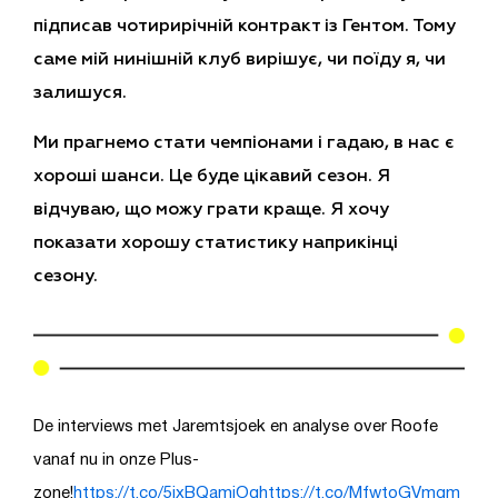
підписав чотирирічній контракт із Гентом. Тому
саме мій нинішній клуб вирішує, чи поїду я, чи
залишуся.
Ми прагнемо стати чемпіонами і гадаю, в нас є
хороші шанси. Це буде цікавий сезон. Я
відчуваю, що можу грати краще. Я хочу
показати хорошу статистику наприкінці
сезону.
De interviews met Jaremtsjoek en analyse over Roofe
vanaf nu in onze Plus-
zone!
https://t.co/5jxBQamiOq
https://t.co/MfwtoGVmgm