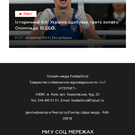
Відео
Історичний бій! Україна здобуває третє золото
Олімпіади. ВІДЕО
01:27, 08 серпня 2024 | Без рубрики
Онлайн-медіа FootballHub
Товариство з обмеженою відповідальністю «1+1
ІНТЕРНЕТ»
04080, м. Київ, вул. Кирилівська, буд. 23
Тел. 044 490 01 01, Email:
footballhub@1plus1.tv
Ідентифікатор в Реєстрі суб’єктіву сфері медіа - R40-
05818
МИ У СОЦ. МЕРЕЖАХ