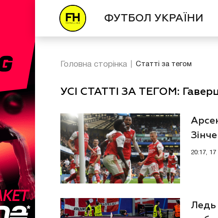
ФУТБОЛ УКРАЇНИ
Головна сторінка
Статті за тегом
УСІ СТАТТІ ЗА ТЕГОМ: Гавер
Арсе
Зінче
пере
20:17, 1
Ледь