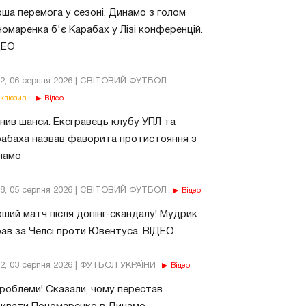
ша перемога у сезоні. Динамо з голом
омаренка б'є Карабах у Лізі конференцій.
ДЕО
02, 06 серпня 2026 | СВІТОВИЙ ФУТБОЛ
клюзив
Відео
нив шанси. Ексгравець клубу УПЛ та
абаха назвав фаворита протистояння з
намо
18, 05 серпня 2026 | СВІТОВИЙ ФУТБОЛ
Відео
ший матч після допінг-скандалу! Мудрик
рав за Челсі проти Ювентуса. ВІДЕО
32, 03 серпня 2026 | ФУТБОЛ УКРАЇНИ
Відео
роблеми! Сказали, чому перестав