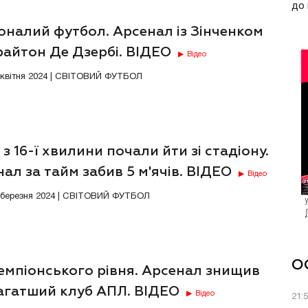
до 
оналий футбол. Арсенал із Зінченком
райтон Де Дзербі. ВІДЕО
Відео
6 квітня 2024 | СВІТОВИЙ ФУТБОЛ
з 16-ї хвилини почали йти зі стадіону.
ал за тайм забив 5 м'ячів. ВІДЕО
Відео
4 березня 2024 | СВІТОВИЙ ФУТБОЛ
О
емпіонського рівня. Арсенал знищив
агатший клуб АПЛ. ВІДЕО
Відео
21: