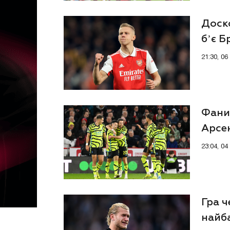
Доск
бʼє Б
21:30, 0
Фани 
Арсен
23:04, 0
Гра ч
найб