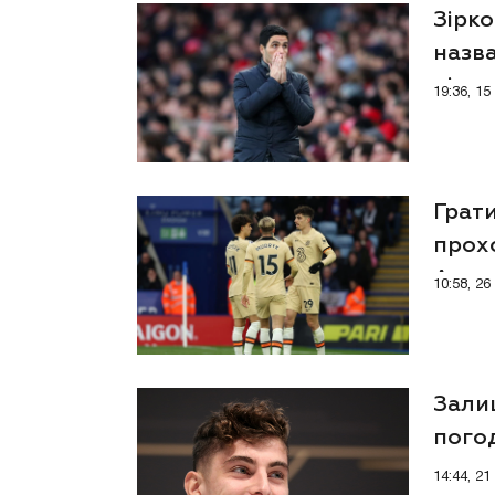
Зірко
назв
літа
19:36, 1
Грати
прох
Арсе
10:58, 2
Зали
пого
14:44, 2