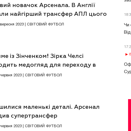
за
вий новачок Арсенала. В Англії
али найгірший трансфер АПЛ цього
18:
5 вересня 2023 | СВІТОВИЙ ФУТБОЛ
Чи 
Від
17:
В
ме із Зінченком! Зірка Челсі
одить медогляд для переходу в
Офі
Сур
нал
6 червня 2023 | СВІТОВИЙ ФУТБОЛ
шилися маленькі деталі. Арсенал
див супертрансфер
1 червня 2023 | СВІТОВИЙ ФУТБОЛ