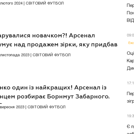
4 лютого 2024 | СВІТОВИЙ ФУТБОЛ
Пер
Пон
ВІ
арувалися новачком?! Арсенал
09:
Екс
умує над продажем зірки, яку придбав
у
Оці
8 листопада 2023 | СВІТОВИЙ ФУТБОЛ
Кар
Ди
17:
нко один із найкращих! Арсенал із
Пер
їнцем розбирає Борнмут Забарного.
зіг
ЕО
Відео
0 вересня 2023 | СВІТОВИЙ ФУТБОЛ
19:
Є п