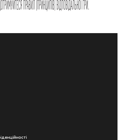
iденцiйностi