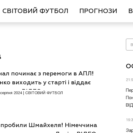
СВІТОВИЙ ФУТБОЛ
ПРОГНОЗИ
В
ц
О
нал починає з перемоги в АПЛ!
21:
нко виходить у старті і віддає
дасист. ВІДЕО
Пер
Відео
7 серпня 2024 | СВІТОВИЙ ФУТБОЛ
Пон
ВІ
19:
 пробили Шмайхеля! Німеччина
Зар