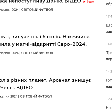
ває непоступливу Данію. ВІДЕО
Відео
обр
0 червня 2024 | СВІТОВИЙ ФУТБОЛ
17:
Шіс
за
ьті, вилучення і 6 голів. Німеччина
ила у матчі-відкритті Євро-2024.
14:
ЕО
Тра
Відео
4 червня 2024 | СВІТОВИЙ ФУТБОЛ
пе
14:
л з різних планет. Арсенал знищує
Гот
нац
 Челсі. ВІДЕО
3 квітня 2024 | СВІТОВИЙ ФУТБОЛ
12:
Нов