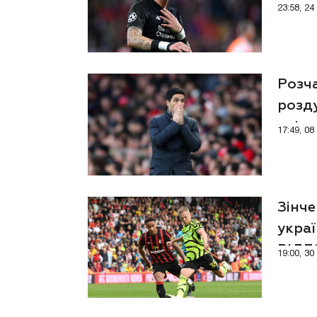
23:58, 2
Розч
розд
влітк
17:49, 0
Зінче
укра
ВІД
19:00, 3