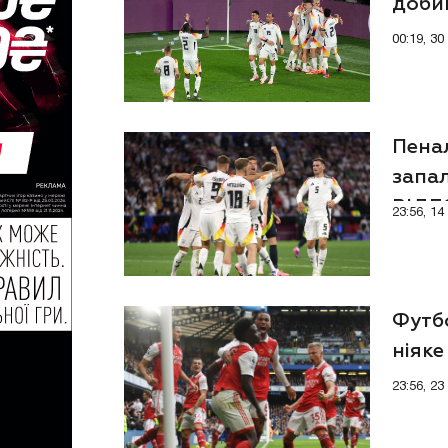
доби
00:19, 3
Пенал
запал
ВІД
23:56, 1
Футбо
ніяке
23:56, 2