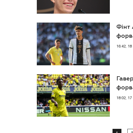
Фінт
форв
16:42, 1
Гавер
форв
18:02, 1