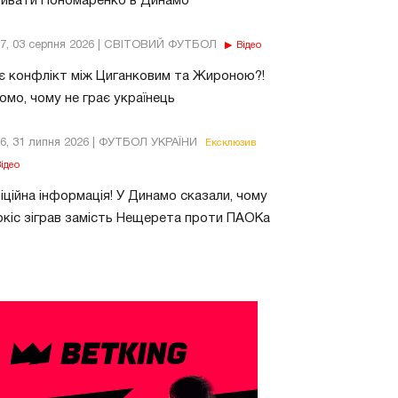
бивати Пономаренко в Динамо
37, 03 серпня 2026 | СВІТОВИЙ ФУТБОЛ
Відео
є конфлікт між Циганковим та Жироною?!
омо, чому не грає українець
26, 31 липня 2026 | ФУТБОЛ УКРАЇНИ
Ексклюзив
ідео
ційна інформація! У Динамо сказали, чому
кіс зіграв замість Нещерета проти ПАОКа